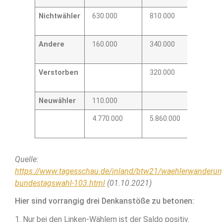
Nichtwähler
630.000
810.000
–
180.0
Andere
160.000
340.000
–
180.0
Verstorben
320.000
–
320.0
Neuwähler
110.000
110.
4.770.000
5.860.000
–
1.090
Quelle:
https://www.tagesschau.de/inland/btw21/waehlerwanderun
bundestagswahl-103.html
(01.10.2021)
Hier sind vorrangig drei Denkanstöße zu betonen:
1. Nur bei den Linken-Wählern ist der Saldo positiv.