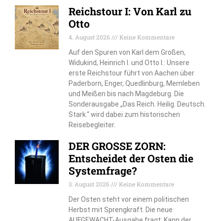
Reichstour I: Von Karl zu
Otto
4. August 2026
Keine Kommentare
Auf den Spuren von Karl dem Großen,
Widukind, Heinrich I. und Otto I.: Unsere
erste Reichstour führt von Aachen über
Paderborn, Enger, Quedlinburg, Memleben
und Meißen bis nach Magdeburg. Die
Sonderausgabe „Das Reich. Heilig. Deutsch.
Stark.“ wird dabei zum historischen
Reisebegleiter.
DER GROSSE ZORN:
Entscheidet der Osten die
Systemfrage?
3. August 2026
Keine Kommentare
Der Osten steht vor einem politischen
Herbst mit Sprengkraft. Die neue
AUFGEWACHT-Ausgabe fragt: Kann der