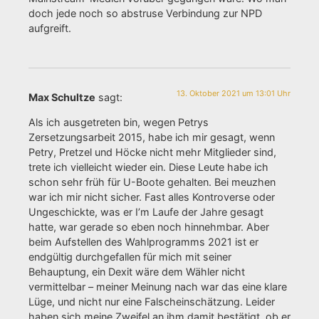
doch jede noch so abstruse Verbindung zur NPD
aufgreift.
13. Oktober 2021 um 13:01 Uhr
Max Schultze
sagt:
Als ich ausgetreten bin, wegen Petrys
Zersetzungsarbeit 2015, habe ich mir gesagt, wenn
Petry, Pretzel und Höcke nicht mehr Mitglieder sind,
trete ich vielleicht wieder ein. Diese Leute habe ich
schon sehr früh für U-Boote gehalten. Bei meuzhen
war ich mir nicht sicher. Fast alles Kontroverse oder
Ungeschickte, was er I’m Laufe der Jahre gesagt
hatte, war gerade so eben noch hinnehmbar. Aber
beim Aufstellen des Wahlprogramms 2021 ist er
endgültig durchgefallen für mich mit seiner
Behauptung, ein Dexit wäre dem Wähler nicht
vermittelbar – meiner Meinung nach war das eine klare
Lüge, und nicht nur eine Falscheinschätzung. Leider
haben sich meine Zweifel an ihm damit bestätigt, ob er