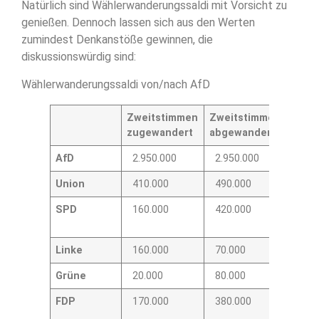
Natürlich sind Wählerwanderungssaldi mit Vorsicht zu
genießen. Dennoch lassen sich aus den Werten
zumindest Denkanstöße gewinnen, die
diskussionswürdig sind:
Wählerwanderungssaldi von/nach AfD
Zweitstimmen
Zweitstimmen
Sald
zugewandert
abgewandert
AfD
2.950.000
2.950.000
–
Union
410.000
490.000
– 80.
SPD
160.000
420.000
–
260.0
Linke
160.000
70.000
90.0
Grüne
20.000
80.000
– 60.
FDP
170.000
380.000
–
210.0