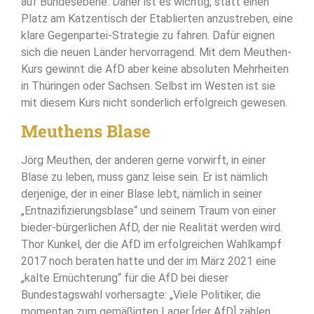
auf Bundesebene. Daher ist es wichtig, statt einen
Platz am Katzentisch der Etablierten anzustreben, eine
klare Gegenpartei-Strategie zu fahren. Dafür eignen
sich die neuen Länder hervorragend. Mit dem Meuthen-
Kurs gewinnt die AfD aber keine absoluten Mehrheiten
in Thüringen oder Sachsen. Selbst im Westen ist sie
mit diesem Kurs nicht sonderlich erfolgreich gewesen.
Meuthens Blase
Jörg Meuthen, der anderen gerne vorwirft, in einer
Blase zu leben, muss ganz leise sein. Er ist nämlich
derjenige, der in einer Blase lebt, nämlich in seiner
„Entnazifizierungsblase“ und seinem Traum von einer
bieder-bürgerlichen AfD, der nie Realität werden wird.
Thor Kunkel, der die AfD im erfolgreichen Wahlkampf
2017 noch beraten hatte und der im März 2021 eine
„kalte Ernüchterung“ für die AfD bei dieser
Bundestagswahl vorhersagte: „Viele Politiker, die
momentan zum gemäßigten Lager [der AfD] zählen,