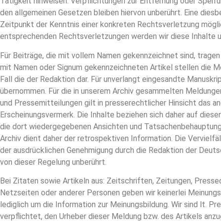
Tätigkeit hinweisen. Verpflichtungen zur Entfernung oder Sper
den allgemeinen Gesetzen bleiben hiervon unberührt. Eine diesb
Zeitpunkt der Kenntnis einer konkreten Rechtsverletzung mögli
entsprechenden Rechtsverletzungen werden wir diese Inhalte 
Für Beiträge, die mit vollem Namen gekennzeichnet sind, tragen 
mit Namen oder Signum gekennzeichneten Artikel stellen die Me
Fall die der Redaktion dar. Für unverlangt eingesandte Manuskrip
übernommen. Für die in unserem Archiv gesammelten Meldungen
und Pressemitteilungen gilt in presserechtlicher Hinsicht das
Erscheinungsvermerk. Die Inhalte beziehen sich daher auf diese
die dort wiedergegebenen Ansichten und Tatsachenbehauptung
Archiv dient daher der retrospektiven Information. Die Vervielf
der ausdrücklichen Genehmigung durch die Redaktion der Deuts
von dieser Regelung unberührt.
Bei Zitaten sowie Artikeln aus: Zeitschriften, Zeitungen, Press
Netzseiten oder anderer Personen geben wir keinerlei Meinungsä
lediglich um die Information zur Meinungsbildung. Wir sind lt. 
verpflichtet, den Urheber dieser Meldung bzw. des Artikels anz