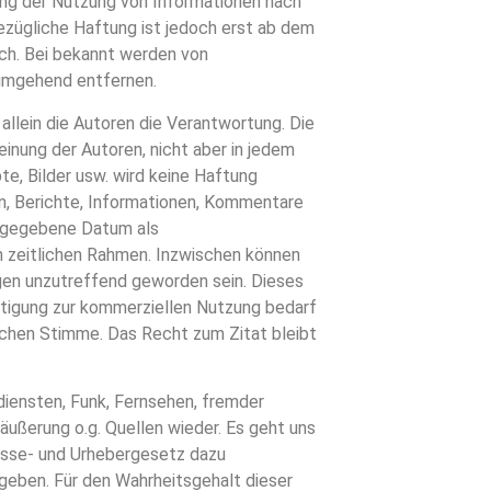
rung der Nutzung von Informationen nach
ezügliche Haftung ist jedoch erst ab dem
ch. Bei bekannt werden von
umgehend entfernen.
allein die Autoren die Verantwortung. Die
inung der Autoren, nicht aber in jedem
te, Bilder usw. wird keine Haftung
, Berichte, Informationen, Kommentare
 angegebene Datum als
n zeitlichen Rahmen. Inzwischen können
en unzutreffend geworden sein. Dieses
ältigung zur kommerziellen Nutzung bedarf
chen Stimme. Das Recht zum Zitat bleibt
ediensten, Funk, Fernsehen, fremder
ußerung o.g. Quellen wieder. Es geht uns
Presse- und Urhebergesetz dazu
ugeben. Für den Wahrheitsgehalt dieser