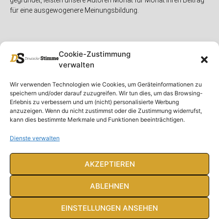
für eine ausgewogenere Meinungsbildung.
Cookie-Zustimmung
verwalten
Unser Magazin
Rubriken
Rechtliches
Wir verwenden Technologien wie Cookies, um Geräteinformationen zu
speichern und/oder darauf zuzugreifen. Wir tun dies, um das Browsing-
Spenden
Deutschland
Rechtliche Hinweise
Erlebnis zu verbessern und um (nicht) personalisierte Werbung
anzuzeigen. Wenn du nicht zustimmst oder die Zustimmung widerrufst,
Ausgaben
Ausland
Impressum
kann dies bestimmte Merkmale und Funktionen beeinträchtigen.
DS-TV
Gespräch
Datenschutzerklärung
Abonnieren
Opposition
Dienste verwalten
Rundbrief
Panorama
Über uns
Feuilleton
AKZEPTIEREN
Intern
ABLEHNEN
EINSTELLUNGEN ANSEHEN
© Deutsche Stimme 2020. Alle Rechte vorbehalten