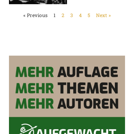
« Previous
1
2
3
4
5
Next »