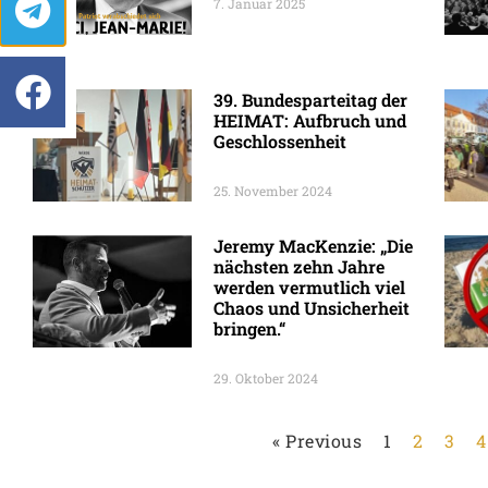
7. Januar 2025
39. Bundesparteitag der
HEIMAT: Aufbruch und
Geschlossenheit
25. November 2024
Jeremy MacKenzie: „Die
nächsten zehn Jahre
werden vermutlich viel
Chaos und Unsicherheit
bringen.“
29. Oktober 2024
« Previous
1
2
3
4