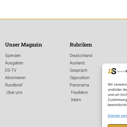
Anfa
blätt
Unser Mag
Unser Magazin
Rubriken
Printausg
Digital gib
Spenden
Deutschland
Ausgaben
Ausland
DS-TV
Gespräch
JETZT 
Abonnieren
Opposition
Wir verwend
Rundbrief
Panorama
und/oder da
Über uns
Feuilleton
und um (nic
Zustimmung 
Intern
beeinträcht
Dienste ver