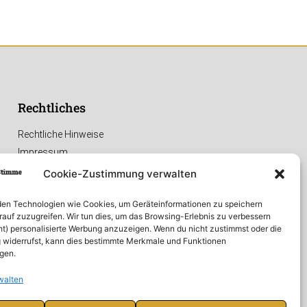
ssen &
ern
azin als
Rechtliches
abe.
t's gratis dazu.
Rechtliche Hinweise
Impressum
Datenschutzerklärung
Cookie-Zustimmung verwalten
ABONNIEREN
en Technologien wie Cookies, um Geräteinformationen zu speichern
rauf zuzugreifen. Wir tun dies, um das Browsing-Erlebnis zu verbessern
ht) personalisierte Werbung anzuzeigen. Wenn du nicht zustimmst oder die
widerrufst, kann dies bestimmte Merkmale und Funktionen
igen.
walten