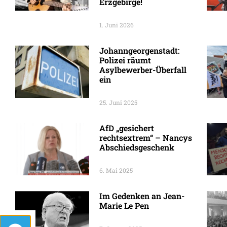
Erzgebirge!
1. Juni 2026
Johanngeorgenstadt:
Polizei räumt
Asylbewerber-Überfall
ein
25. Juni 2025
AfD „gesichert
rechtsextrem“ – Nancys
Abschiedsgeschenk
6. Mai 2025
Im Gedenken an Jean-
Marie Le Pen