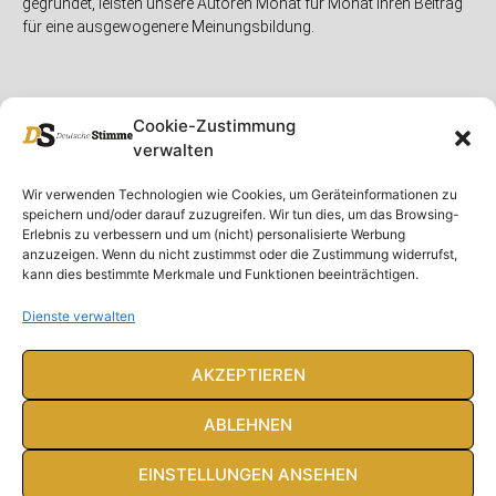
gegründet, leisten unsere Autoren Monat für Monat ihren Beitrag
für eine ausgewogenere Meinungsbildung.
Cookie-Zustimmung
verwalten
Unser Magazin
Rubriken
Rechtliches
Wir verwenden Technologien wie Cookies, um Geräteinformationen zu
speichern und/oder darauf zuzugreifen. Wir tun dies, um das Browsing-
Spenden
Deutschland
Rechtliche Hinweise
Erlebnis zu verbessern und um (nicht) personalisierte Werbung
anzuzeigen. Wenn du nicht zustimmst oder die Zustimmung widerrufst,
Ausgaben
Ausland
Impressum
kann dies bestimmte Merkmale und Funktionen beeinträchtigen.
DS-TV
Gespräch
Datenschutzerklärung
Abonnieren
Opposition
Dienste verwalten
Rundbrief
Panorama
Über uns
Feuilleton
AKZEPTIEREN
Intern
ABLEHNEN
EINSTELLUNGEN ANSEHEN
© Deutsche Stimme 2020. Alle Rechte vorbehalten