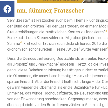
Dumm, dümmer, Fratzscher
Sehr „kreativ“ ist Fratzscher auch beim Thema Flüchtlingsko
der Bund den größten Teil der Last tragen, da er mehr Mögli
3
Steuererhöhungen die zusätzlichen Kosten zu finanzieren.“
Euro kostet dem Steuerzahler die Migration jährlich; eine 
4
Summe
. Fratzscher tat sich auch dadurch hervor, 2015 die
ökonomisch schönzureden – seine „Studie“ wurde verrissen
Dass die Deindustrialisierung Deutschlands ein reales Risiko 
als „Popanz“ und „Panikmache“ abgetan – jetzt, da die Inves
genau diese Deindustrialisierung bestätigen, rudert er zurüc
die Ökonomen, die unser Land benötigt – ein Jubelperser mi
späten Einsicht. Aber die Einsicht hielt nicht lange – der Cl
gewann wieder die Oberhand, als er die Bezahlkarte für Flücht
Er meinte, das würde Hochqualifizierte, die Deutschland un
von der Einwanderung abschrecken. Gegenargumente, dass H
überhaupt nicht zu den Betroffenen zählen, ließ er nicht gel