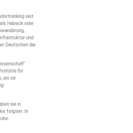
dortranking seit
 als Habeck oder
Zuwanderung,
nfrastruktur und
der Deutschen die
issenschaft‘
rstühle für
, als ob
eg
ben sie in
e folgten. In
ücke.