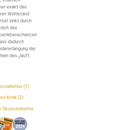
her exakt das
eren Wohlstand
vität sinkt durch
mlich das
Überlebenschancen
 dass dadurch
edererlangung der
hein des „läuft
ozialismus (1)
d Kritik (2)
im Ökosozialismus