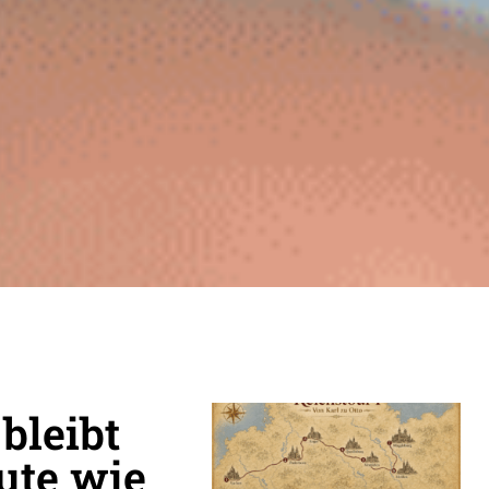
bleibt
ute wie