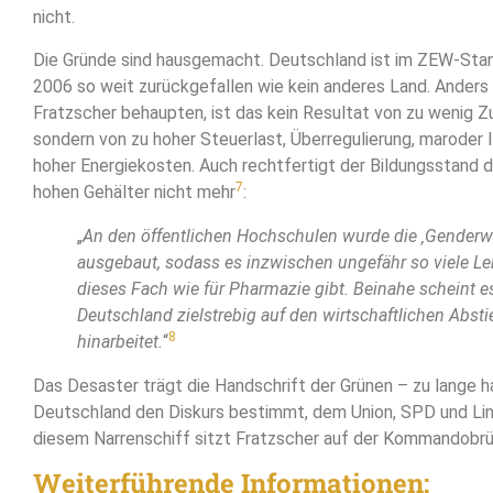
nicht.
Die Gründe sind hausgemacht. Deutschland ist im ZEW-Stan
2006 so weit zurückgefallen wie kein anderes Land. Anders
Fratzscher behaupten, ist das kein Resultat von zu wenig 
sondern von zu hoher Steuerlast, Überregulierung, maroder I
hoher Energiekosten. Auch rechtfertigt der Bildungsstand 
7
hohen Gehälter nicht mehr
:
„
An den öffentlichen Hochschulen wurde die ‚Genderw
ausgebaut, sodass es inzwischen ungefähr so viele Leh
dieses Fach wie für Pharmazie gibt. Beinahe scheint es
Deutschland zielstrebig auf den wirtschaftlichen Absti
8
hinarbeitet.
“
Das Desaster trägt die Handschrift der Grünen – zu lange ha
Deutschland den Diskurs bestimmt, dem Union, SPD und Link
diesem Narrenschiff sitzt Fratzscher auf der Kommandobr
Weiterführende Informationen: