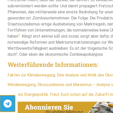
subventioniert werden sollte. Und damit propagiert Fratzsc
Phänomen, das mittlerweile eine ernste Bedrohung für uns
geworden ist:
Zombieunternehmen
. Die Folge: Die Produkti
Staatssozialismus-artige Aushebelung von Marktregeln, nä
Fortführen von Unternehmungen, die normalerweise keine 
2
haben
. Klingt erst einmal süß und sozial, sorgt aber dafür,
notwendige Reformen und Marktumstrukturierungen zur Wi
Wettbewerbsfähigkeit ausbleiben. Es ist der trügerische Sc
doch“. Oder eben die ökonomische Zombieapokalypse.
Weiterführende Informationen:
Fakten zur Klimabewegung: Eine Analyse und Kritik des Ökos
Klimabewegung, Ökosozialismus und Marxismus – Analyse un
Habecks Energiepolitik: Freut Euch schon auf die Zukunft 