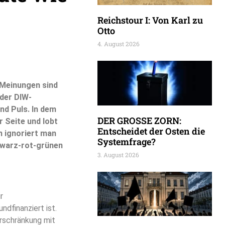
Reichstour I: Von Karl zu
Otto
4. August 2026
 Meinungen sind
 der DIW-
und Puls. In dem
DER GROSSE ZORN:
r Seite und lobt
Entscheidet der Osten die
 ignoriert man
Systemfrage?
chwarz-rot-grünen
3. August 2026
r
dfinanziert ist.
erschränkung mit