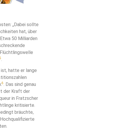
sten: „Dabei sollte
chkeiten hat, über
Etwa 50 Milliarden
erschreckende
 Flüchtlingswelle
5
.
ist, hatte er lange
titionszahlen
6
k
. Das sind genau
t der Kraft der
aqueur in Fratzscher
linge kritisierte.
bedingt bräuchte,
ochqualifizierte
ten.