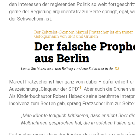
den Interessen der regierenden Politik so weit fortgeschri
gerne der Regierung argumentativ zur Seite springt, egal, wi
der Schwachsinn ist.
Lesen Sie hierzu auch den Beitrag von Arne Schimmer in der
DS
Marcel Fratzscher ist hier ganz vorn dabei – dafür erhielt e
1
Auszeichnung „Claqueur der SPD“
. Aber auch die Grünen ver
Als Kinderbuchautor Robert Habeck seine berühmte Interpr
Insolvenz zum Besten gab, sprang Fratzscher ihm zur Seite:
„
Man könnte lediglich kritisieren, dass er nicht über di
Maßnahmen gesprochen hat, die in solchen Fällen grei
Fratzscher meint, dass der Bäcker, der aufhört zu verkaufen