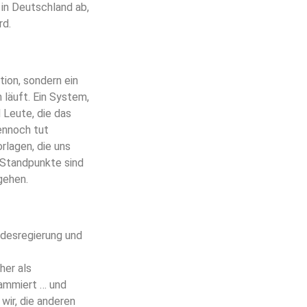
in Deutschland ab,
rd.
tion, sondern ein
 läuft. Ein System,
 Leute, die das
ennoch tut
rlagen, die uns
 Standpunkte sind
gehen.
ndesregierung und
her als
rammiert … und
 wir, die anderen