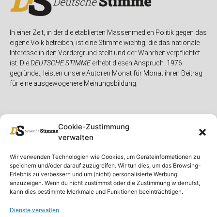
In einer Zeit, in der die etablierten Massenmedien Politik gegen das
eigene Volk betreiben, ist eine Stimme wichtig, die das nationale
Interesse in den Vordergrund stellt und der Wahrheit verpflichtet
ist. Die
DEUTSCHE STIMME
erhebt diesen Anspruch. 1976
gegründet, leisten unsere Autoren Monat für Monat ihren Beitrag
für eine ausgewogenere Meinungsbildung.
Cookie-Zustimmung
verwalten
Unser Magazin
Rubriken
Rechtliches
Wir verwenden Technologien wie Cookies, um Geräteinformationen zu
speichern und/oder darauf zuzugreifen. Wir tun dies, um das Browsing-
Spenden
Deutschland
Rechtliche Hinweise
Erlebnis zu verbessern und um (nicht) personalisierte Werbung
anzuzeigen. Wenn du nicht zustimmst oder die Zustimmung widerrufst,
Ausgaben
Ausland
Impressum
kann dies bestimmte Merkmale und Funktionen beeinträchtigen.
DS-TV
Gespräch
Datenschutzerklärung
Abonnieren
Opposition
Dienste verwalten