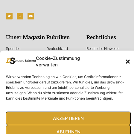
Unser Magazin
Rubriken
Rechtliches
Spenden
Deutschland
Rechtliche Hinweise
Ausgaben
Ausland
Impressum
Cookie-Zustimmung
DS-TV
Gespräch
Datenschutzerklärung
verwalten
Abonnieren
Opposition
Wir verwenden Technologien wie Cookies, um Geräteinformationen zu
Rundbrief
Panorama
speichern und/oder darauf zuzugreifen. Wir tun dies, um das Browsing-
Über uns
Feuilleton
Erlebnis zu verbessern und um (nicht) personalisierte Werbung
Intern
anzuzeigen. Wenn du nicht zustimmst oder die Zustimmung widerrufst,
kann dies bestimmte Merkmale und Funktionen beeinträchtigen.
AKZEPTIEREN
© Deutsche Stimme 2020. Alle Rechte vorbehalten
ABLEHNEN