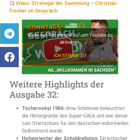
📺
Video: Strategie der Sammlung – Christian
Fischer im Gespräch
Klicke auf "Ich stimme zu", um Youtube zu
aktivieren
ICH STIMME ZU
Weitere Highlights der
Ausgabe 32:
Tschernobyl 1986:
Arne Schimmer beleuchtet
die Hintergründe des Super-GAUs und wie dieser
zum Startschuss für den deutschen industriellen
Selbstmord wurde.
Hohepriester der Schuldreligion:
Ein kritischer