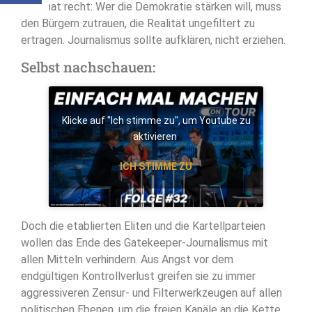
Kurz hat recht: Wer die Demokratie stärken will, muss
den Bürgern zutrauen, die Realität ungefiltert zu
ertragen. Journalismus sollte aufklären, nicht erziehen.
Selbst nachschauen:
Klicke auf "Ich stimme zu", um Youtube zu
aktivieren
ICH STIMME ZU
Doch die etablierten Eliten und die Kartellparteien
wollen das Ende des Gatekeeper-Journalismus mit
allen Mitteln verhindern. Aus Angst vor dem
endgültigen Kontrollverlust greifen sie zu immer
aggressiveren Zensur- und Filterwerkzeugen auf allen
politischen Ebenen, um die freien Kanäle an die Kette