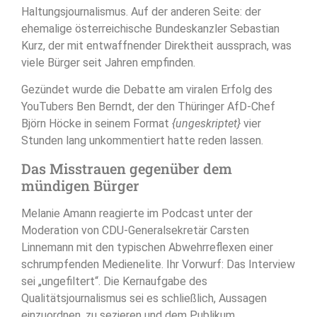
Haltungsjournalismus. Auf der anderen Seite: der
ehemalige österreichische Bundeskanzler Sebastian
Kurz, der mit entwaffnender Direktheit aussprach, was
viele Bürger seit Jahren empfinden.
Gezündet wurde die Debatte am viralen Erfolg des
YouTubers Ben Berndt, der den Thüringer AfD-Chef
Björn Höcke in seinem Format
{ungeskriptet}
vier
Stunden lang unkommentiert hatte reden lassen.
Das Misstrauen gegenüber dem
mündigen Bürger
Melanie Amann reagierte im Podcast unter der
Moderation von CDU-Generalsekretär Carsten
Linnemann mit den typischen Abwehrreflexen einer
schrumpfenden Medienelite. Ihr Vorwurf: Das Interview
sei „ungefiltert“. Die Kernaufgabe des
Qualitätsjournalismus sei es schließlich, Aussagen
einzuordnen, zu sezieren und dem Publikum