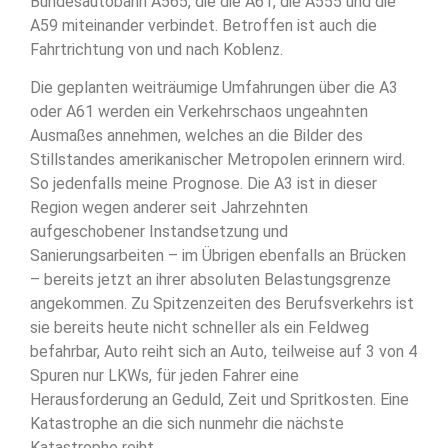
Bundesautobahn A565, die die A61, die A555 und die
A59 miteinander verbindet. Betroffen ist auch die
Fahrtrichtung von und nach Koblenz.
Die geplanten weiträumige Umfahrungen über die A3
oder A61 werden ein Verkehrschaos ungeahnten
Ausmaßes annehmen, welches an die Bilder des
Stillstandes amerikanischer Metropolen erinnern wird.
So jedenfalls meine Prognose. Die A3 ist in dieser
Region wegen anderer seit Jahrzehnten
aufgeschobener Instandsetzung und
Sanierungsarbeiten – im Übrigen ebenfalls an Brücken
– bereits jetzt an ihrer absoluten Belastungsgrenze
angekommen. Zu Spitzenzeiten des Berufsverkehrs ist
sie bereits heute nicht schneller als ein Feldweg
befahrbar, Auto reiht sich an Auto, teilweise auf 3 von 4
Spuren nur LKWs, für jeden Fahrer eine
Herausforderung an Geduld, Zeit und Spritkosten. Eine
Katastrophe an die sich nunmehr die nächste
Katastrophe reiht.