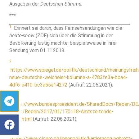
Ausgaben der
Deutschen Stimme
.
***
1
Erinnert sei daran, dass Fernsehsendungen wie die
heute-show
(ZDF) sich über die Stimmung in der
Bevölkerung lustig machte, beispielsweise in ihrer
Sendung vom 01.11.2019.
2
https://www.spiegel.de/politik/deutschland/meinungsfreih
neue-deutsche-weicheier-kolumne-a-4783fe3a-bca4-
4df6-a410-bc3a55a14272
(Aufruf: 22.06.2021).
3
https://www.bundespraesident.de/SharedDocs/Reden/DE
Gauck/Reden/2017/01/170118-Amtszeitende-
Rede.html
(Aufruf: 22.06.2021).
4
https://www.cicero.de/innenpolitik/karrieresprungbrett-