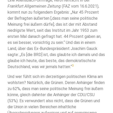
Eine Allensbach-Umfrage, veröffentlicht in der
Frankfurt Allgemeinen Zeitung
(FAZ vom 16.6.2021),
kommt nun zu folgendem Ergebnis: „Nur 45 Prozent
der Befragten äußerten [,dass man seine politische
Meinung frei äußern dürfe]; das ist der mit Abstand
niedrigste Wert, seit das Institut im Jahr 1953 zum
ersten Mal danach gefragt hat. 44 Prozent gaben an,
es sei besser, vorsichtig zu sein.“ Und das in einem
Land, über das Ex-Bundespräsident Joachim Gauck
sagte: „Es [die BRD] ist, das glaubte ich damals und das
glaube ich heute, das beste, das demokratischste
3
Deutschland, was wir jemals hatten.“
Und wer fühlt sich im derzeitigen politischen Klima am
wohlsten? Natürlich, die Grünen. Deren Anhänger finden
zu 62%, dass man seine politische Meinung frei äußern
könne, gleich dahinter die Anhänger der CDU/CSU
(53%). Es verwundert also nicht, dass die Grünen und
die Union in vielen Bereichen inhaltliche
Überschneidungen aufweisen und auf gemeinsame