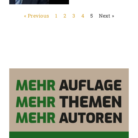
« Previous
1
2
3
4
5
Next »