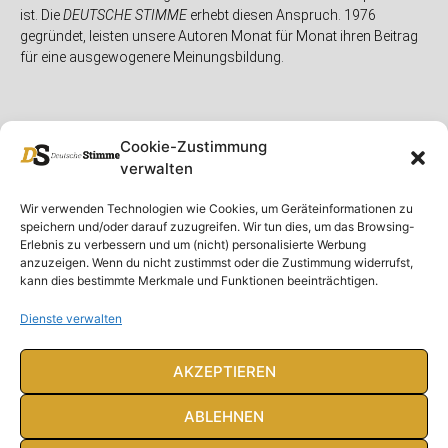
ist. Die
DEUTSCHE STIMME
erhebt diesen Anspruch. 1976
gegründet, leisten unsere Autoren Monat für Monat ihren Beitrag
für eine ausgewogenere Meinungsbildung.
Cookie-Zustimmung
verwalten
Unser Magazin
Rubriken
Rechtliches
Wir verwenden Technologien wie Cookies, um Geräteinformationen zu
speichern und/oder darauf zuzugreifen. Wir tun dies, um das Browsing-
Spenden
Deutschland
Rechtliche Hinweise
Erlebnis zu verbessern und um (nicht) personalisierte Werbung
anzuzeigen. Wenn du nicht zustimmst oder die Zustimmung widerrufst,
Ausgaben
Ausland
Impressum
kann dies bestimmte Merkmale und Funktionen beeinträchtigen.
DS-TV
Gespräch
Datenschutzerklärung
Abonnieren
Opposition
Dienste verwalten
Rundbrief
Panorama
Über uns
Feuilleton
AKZEPTIEREN
Intern
ABLEHNEN