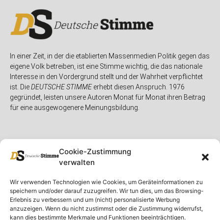
In einer Zeit, in der die etablierten Massenmedien Politik gegen das
eigene Volk betreiben, ist eine Stimme wichtig, die das nationale
Interesse in den Vordergrund stellt und der Wahrheit verpflichtet
ist. Die
DEUTSCHE STIMME
erhebt diesen Anspruch. 1976
gegründet, leisten unsere Autoren Monat für Monat ihren Beitrag
für eine ausgewogenere Meinungsbildung.
Cookie-Zustimmung
verwalten
Unser Magazin
Rubriken
Rechtliches
Wir verwenden Technologien wie Cookies, um Geräteinformationen zu
speichern und/oder darauf zuzugreifen. Wir tun dies, um das Browsing-
Spenden
Deutschland
Rechtliche Hinweise
Erlebnis zu verbessern und um (nicht) personalisierte Werbung
anzuzeigen. Wenn du nicht zustimmst oder die Zustimmung widerrufst,
Ausgaben
Ausland
Impressum
kann dies bestimmte Merkmale und Funktionen beeinträchtigen.