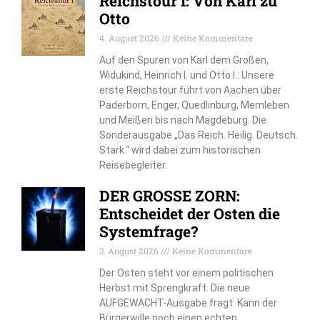
Reichstour I: Von Karl zu
Otto
4. August 2026
Keine Kommentare
Auf den Spuren von Karl dem Großen,
Widukind, Heinrich I. und Otto I.: Unsere
erste Reichstour führt von Aachen über
Paderborn, Enger, Quedlinburg, Memleben
und Meißen bis nach Magdeburg. Die
Sonderausgabe „Das Reich. Heilig. Deutsch.
Stark.“ wird dabei zum historischen
Reisebegleiter.
DER GROSSE ZORN:
Entscheidet der Osten die
Systemfrage?
3. August 2026
Keine Kommentare
Der Osten steht vor einem politischen
Herbst mit Sprengkraft. Die neue
AUFGEWACHT-Ausgabe fragt: Kann der
Bürgerwille noch einen echten