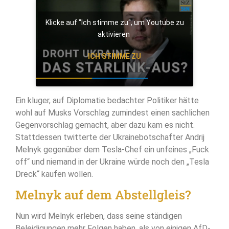
Klicke auf "Ich stimme zu", um Youtube zu
aktivieren
ICH STIMME ZU
Ein kluger, auf Diplomatie bedachter Politiker hätte
wohl auf Musks Vorschlag zumindest einen sachlichen
Gegenvorschlag gemacht, aber dazu kam es nicht.
Stattdessen twitterte der Ukrainebotschafter Andrij
Melnyk gegenüber dem Tesla-Chef ein unfeines „Fuck
off“ und niemand in der Ukraine würde noch den „Tesla
Dreck“ kaufen wollen.
Melnyk auf dem Abstellgleis?
Nun wird Melnyk erleben, dass seine ständigen
Beleidigungen mehr Folgen haben, als von einigen AfD-