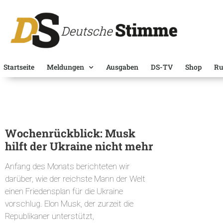
Startseite
Meldungen
Ausgaben
DS-TV
Shop
Ru
Wochenrückblick: Musk
hilft der Ukraine nicht mehr
Anfang des Monats berichteten wir
darüber, wie der reichste Mann der Welt
einen Friedensplan für die Ukraine
vorschlug. Elon Musk, der zurzeit die
Republikaner unterstützt,