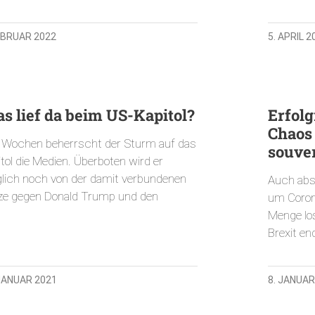
FEBRUAR 2022
5. APRIL 2
s lief da beim US-Kapitol?
Erfolg
Chaos 
t Wochen beherrscht der Sturm auf das
souve
tol die Medien. Überboten wird er
iglich noch von der damit verbundenen
Auch abs
ze gegen Donald Trump und den
um Corona
Menge los
Brexit en
 JANUAR 2021
8. JANUAR