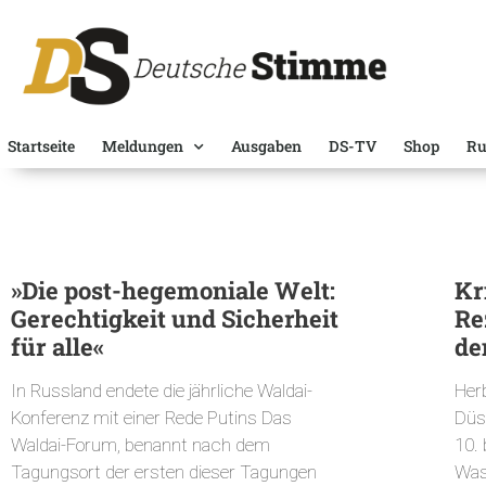
Startseite
Meldungen
Ausgaben
DS-TV
Shop
Ru
»Die post-hegemoniale Welt:
Kr
Gerechtigkeit und Sicherheit
Re
für alle«
de
In Russland endete die jährliche Waldai-
Her
Konferenz mit einer Rede Putins Das
Düs
Waldai-Forum, benannt nach dem
10. 
Tagungsort der ersten dieser Tagungen
Was