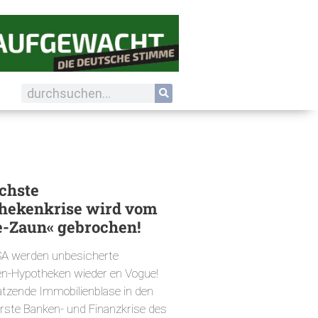
chste
hekenkrise wird vom
-Zaun« gebrochen!
SA werden unbesicherte
en-Hypotheken wieder en Vogue!
latzende Immobilienblase in den
rste Banken- und Finanzkrise des