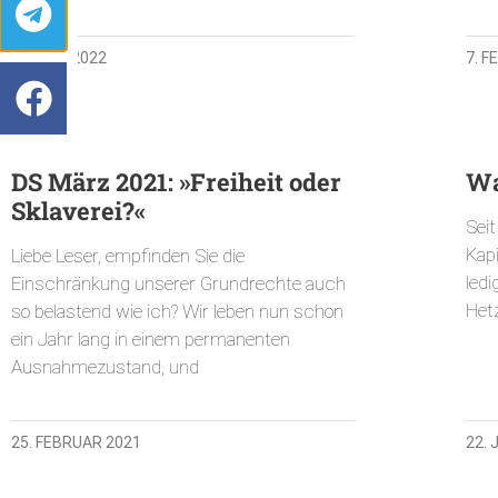
11. JUNI 2022
7. 
DS März 2021: »Freiheit oder
Wa
Sklaverei?«
Sei
Kapi
Liebe Leser, empfinden Sie die
led
Einschränkung unserer Grundrechte auch
Het
so belastend wie ich? Wir leben nun schon
ein Jahr lang in einem permanenten
Ausnahmezustand, und
25. FEBRUAR 2021
22.