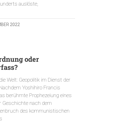
underts auslöste,
MBER 2022
rdnung oder
rfass?
die Welt: Geopolitik im Dienst der
 Nachdem Yoshihiro Francis
s berühmte Prophezeiung eines
r Geschichte nach dem
nbruch des kommunistischen
s