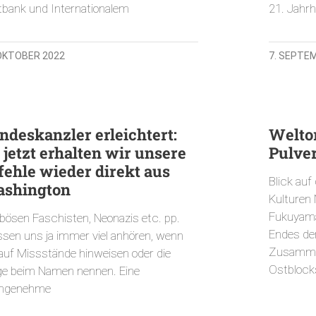
tbank und Internationalem
21. Jahrh
 OKTOBER 2022
7. SEPTE
ndeskanzler erleichtert:
Welto
 jetzt erhalten wir unsere
Pulve
fehle wieder direkt aus
Blick auf 
shington
Kulturen
Fukuyama
 bösen Faschisten, Neonazis etc. pp.
Endes de
sen uns ja immer viel anhören, wenn
Zusamme
 auf Missstände hinweisen oder die
Ostblock
ge beim Namen nennen. Eine
ngenehme