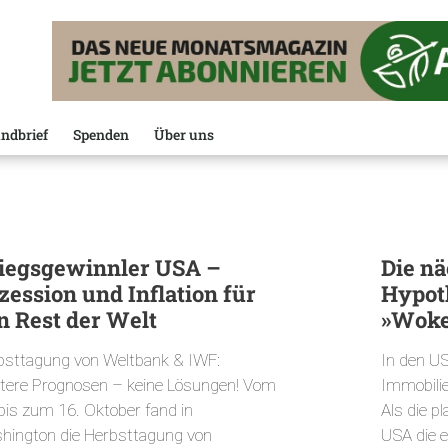
ndbrief
Spenden
Über uns
iegsgewinnler USA –
Die nä
zession und Inflation für
Hypot
n Rest der Welt
»Woke
bsttagung von Weltbank & IWF:
In den U
tere Prognosen – keine Lösungen! Vom
Immobili
bis zum 16. Oktober fand in
Als die p
hington die Herbsttagung von
USA die e