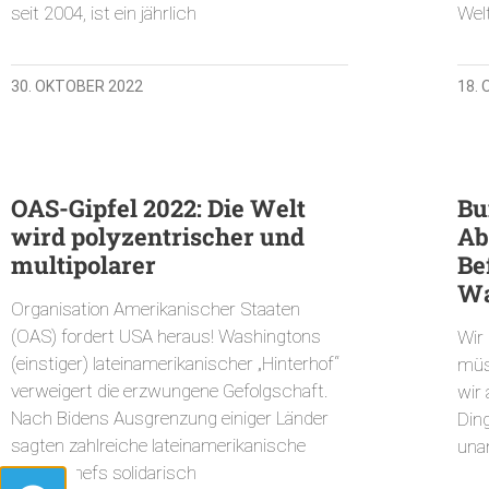
seit 2004, ist ein jährlich
Wel
30. OKTOBER 2022
18.
OAS-Gipfel 2022: Die Welt
Bu
wird polyzentrischer und
Ab
multipolarer
Be
Wa
Organisation Amerikanischer Staaten
(OAS) fordert USA heraus! Washingtons
Wir
(einstiger) lateinamerikanischer „Hinterhof“
müs
verweigert die erzwungene Gefolgschaft.
wir
Nach Bidens Ausgrenzung einiger Länder
Din
sagten zahlreiche lateinamerikanische
una
Staatschefs solidarisch