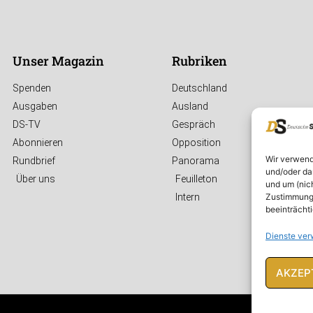
Unser Magazin
Rubriken
Spenden
Deutschland
Ausgaben
Ausland
DS-TV
Gespräch
Abonnieren
Opposition
Wir verwend
Rundbrief
Panorama
und/oder da
Über uns
Feuilleton
und um (nic
Zustimmung 
Intern
beeinträcht
Dienste ver
AKZEP