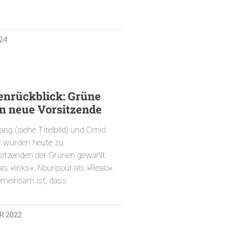
024
nrückblick: Grüne
n neue Vorsitzende
ang (siehe Titelbild) und Omid
r wurden heute zu
sitzenden der Grünen gewählt.
als »links«, Nouripour als »Realo«.
emeinsam ist, dass
R 2022