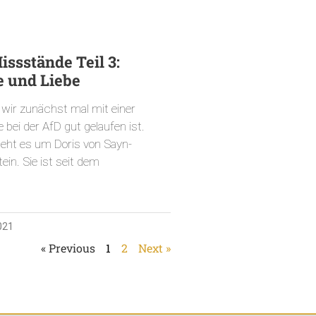
ssstände Teil 3:
e und Liebe
wir zunächst mal mit einer
e bei der AfD gut gelaufen ist.
eht es um Doris von Sayn-
ein. Sie ist seit dem
021
« Previous
1
2
Next »