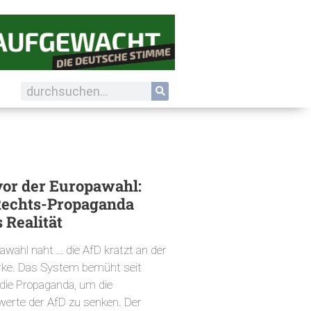
vor der Europawahl:
Rechts-Propaganda
 Realität
awahl naht … die AfD kratzt an der
ke. Das System bemüht seit
die Propaganda, um die
erte der AfD zu senken. Der