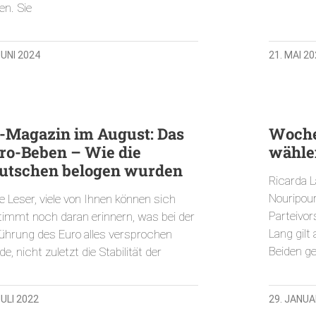
en. Sie
JUNI 2024
21. MAI 2
-Magazin im August: Das
Woche
ro-Beben – Wie die
wähle
utschen belogen wurden
Ricarda L
Nouripou
e Leser, viele von Ihnen können sich
Parteivor
timmt noch daran erinnern, was bei der
Lang gilt 
führung des Euro alles versprochen
Beiden g
e, nicht zuletzt die Stabilität der
JULI 2022
29. JANUA