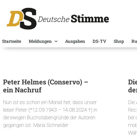
Startseite
Meldungen
Ausgaben
DS-TV
Shop
Ru
Peter Helmes (Conservo) –
Di
ein Nachruf
de
Nun ist es schon ein Monat her, dass unser
Die
lieber Peter (*12.09.1943 – 14.08.2024 †) in
Rec
die ewigen Buchstabengründe der Autoren
bei
gegangen ist. Maria Schneider
mobi
Wäh