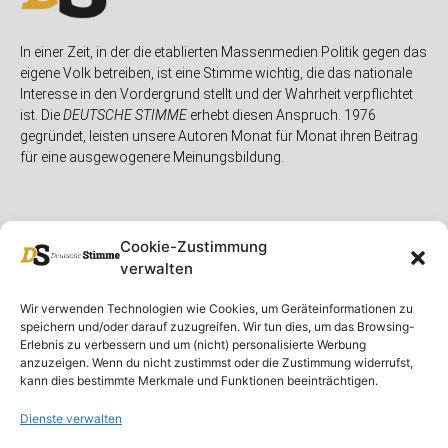
In einer Zeit, in der die etablierten Massenmedien Politik gegen das
eigene Volk betreiben, ist eine Stimme wichtig, die das nationale
Interesse in den Vordergrund stellt und der Wahrheit verpflichtet
ist. Die
DEUTSCHE STIMME
erhebt diesen Anspruch. 1976
gegründet, leisten unsere Autoren Monat für Monat ihren Beitrag
für eine ausgewogenere Meinungsbildung.
Cookie-Zustimmung
verwalten
Unser Magazin
Rubriken
Rechtliches
Wir verwenden Technologien wie Cookies, um Geräteinformationen zu
speichern und/oder darauf zuzugreifen. Wir tun dies, um das Browsing-
Spenden
Deutschland
Rechtliche Hinweise
Erlebnis zu verbessern und um (nicht) personalisierte Werbung
anzuzeigen. Wenn du nicht zustimmst oder die Zustimmung widerrufst,
Ausgaben
Ausland
Impressum
kann dies bestimmte Merkmale und Funktionen beeinträchtigen.
DS-TV
Gespräch
Datenschutzerklärung
Abonnieren
Opposition
Dienste verwalten
Rundbrief
Panorama