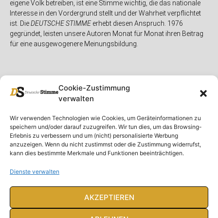
eigene Volk betreiben, ist eine Stimme wichtig, die das nationale
Interesse in den Vordergrund stellt und der Wahrheit verpflichtet
ist. Die
DEUTSCHE STIMME
erhebt diesen Anspruch. 1976
gegründet, leisten unsere Autoren Monat für Monat ihren Beitrag
für eine ausgewogenere Meinungsbildung.
Cookie-Zustimmung
verwalten
Unser Magazin
Rubriken
Rechtliches
Wir verwenden Technologien wie Cookies, um Geräteinformationen zu
speichern und/oder darauf zuzugreifen. Wir tun dies, um das Browsing-
Spenden
Deutschland
Rechtliche Hinweise
Erlebnis zu verbessern und um (nicht) personalisierte Werbung
anzuzeigen. Wenn du nicht zustimmst oder die Zustimmung widerrufst,
Ausgaben
Ausland
Impressum
kann dies bestimmte Merkmale und Funktionen beeinträchtigen.
DS-TV
Gespräch
Datenschutzerklärung
Abonnieren
Opposition
Dienste verwalten
Rundbrief
Panorama
Über uns
Feuilleton
AKZEPTIEREN
Intern