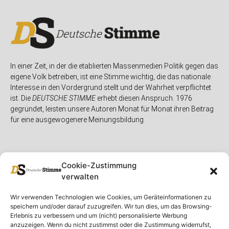
In einer Zeit, in der die etablierten Massenmedien Politik gegen das
eigene Volk betreiben, ist eine Stimme wichtig, die das nationale
Interesse in den Vordergrund stellt und der Wahrheit verpflichtet
ist. Die
DEUTSCHE STIMME
erhebt diesen Anspruch. 1976
gegründet, leisten unsere Autoren Monat für Monat ihren Beitrag
für eine ausgewogenere Meinungsbildung.
Cookie-Zustimmung
verwalten
Unser Magazin
Rubriken
Rechtliches
Wir verwenden Technologien wie Cookies, um Geräteinformationen zu
speichern und/oder darauf zuzugreifen. Wir tun dies, um das Browsing-
Spenden
Deutschland
Rechtliche Hinweise
Erlebnis zu verbessern und um (nicht) personalisierte Werbung
anzuzeigen. Wenn du nicht zustimmst oder die Zustimmung widerrufst,
Ausgaben
Ausland
Impressum