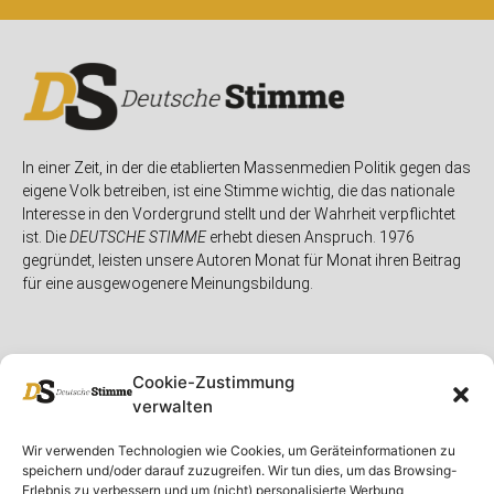
In einer Zeit, in der die etablierten Massenmedien Politik gegen das
eigene Volk betreiben, ist eine Stimme wichtig, die das nationale
Interesse in den Vordergrund stellt und der Wahrheit verpflichtet
ist. Die
DEUTSCHE STIMME
erhebt diesen Anspruch. 1976
gegründet, leisten unsere Autoren Monat für Monat ihren Beitrag
für eine ausgewogenere Meinungsbildung.
Cookie-Zustimmung
verwalten
Unser Magazin
Rubriken
Rechtliches
Wir verwenden Technologien wie Cookies, um Geräteinformationen zu
speichern und/oder darauf zuzugreifen. Wir tun dies, um das Browsing-
Spenden
Deutschland
Rechtliche Hinweise
Erlebnis zu verbessern und um (nicht) personalisierte Werbung