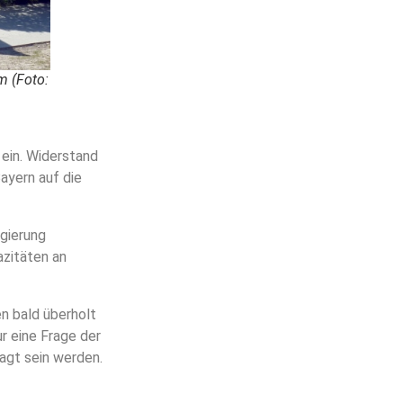
m (Foto:
 ein. Widerstand
Bayern auf die
egierung
azitäten an
en bald überholt
ur eine Frage der
agt sein werden.