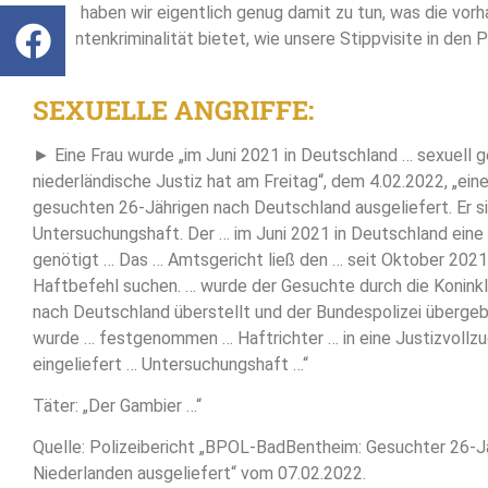
Dabei haben wir eigentlich genug damit zu tun, was die vor
Migrantenkriminalität bietet, wie unsere Stippvisite in den 
zeigt:
SEXUELLE ANGRIFFE:
► Eine Frau wurde „im Juni 2021 in Deutschland … sexuell ge
niederländische Justiz hat am Freitag“, dem 4.02.2022, „ein
gesuchten 26-Jährigen nach Deutschland ausgeliefert. Er sit
Untersuchungshaft. Der … im Juni 2021 in Deutschland eine 
genötigt … Das … Amtsgericht ließ den … seit Oktober 2021
Haftbefehl suchen. … wurde der Gesuchte durch die Konink
nach Deutschland überstellt und der Bundespolizei übergeb
wurde … festgenommen … Haftrichter … in eine Justizvollzu
eingeliefert … Untersuchungshaft …“
Täter: „Der Gambier …“
Quelle: Polizeibericht „BPOL-BadBentheim: Gesuchter 26-J
Niederlanden ausgeliefert“ vom 07.02.2022.