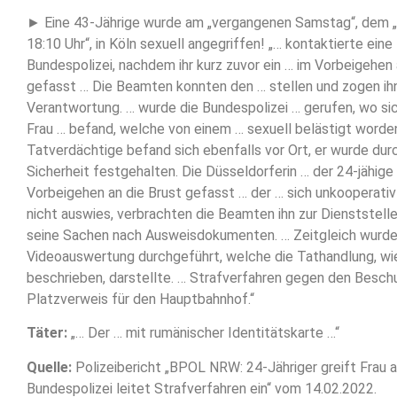
► Eine 43-Jährige wurde am „vergangenen Samstag“, dem 
18:10 Uhr“, in Köln sexuell angegriffen! „… kontaktierte eine
Bundespolizei, nachdem ihr kurz zuvor ein … im Vorbeigehen
gefasst … Die Beamten konnten den … stellen und zogen ihn
Verantwortung. … wurde die Bundespolizei … gerufen, wo sic
Frau … befand, welche von einem … sexuell belästigt worde
Tatverdächtige befand sich ebenfalls vor Ort, er wurde dur
Sicherheit festgehalten. Die Düsseldorferin … der 24-jähige 
Vorbeigehen an die Brust gefasst … der … sich unkooperativ 
nicht auswies, verbrachten die Beamten ihn zur Dienststell
seine Sachen nach Ausweisdokumenten. … Zeitgleich wurde
Videoauswertung durchgeführt, welche die Tathandlung, w
beschrieben, darstellte. … Strafverfahren gegen den Besch
Platzverweis für den Hauptbahnhof.“
Täter:
„… Der … mit rumänischer Identitätskarte …“
Quelle:
Polizeibericht „BPOL NRW: 24-Jähriger greift Frau a
Bundespolizei leitet Strafverfahren ein“ vom 14.02.2022.