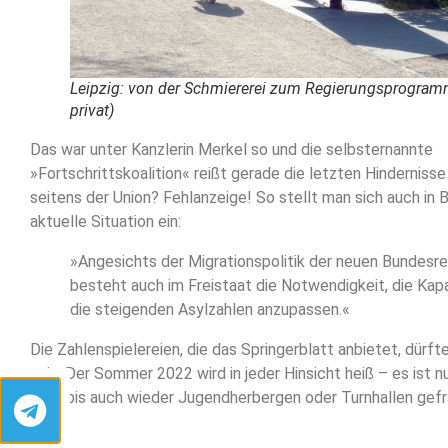
Leipzig: von der Schmiererei zum Regierungsprogram
privat)
Das war unter Kanzlerin Merkel so und die selbsternannte
»Fortschrittskoalition« reißt gerade die letzten Hindernisse
seitens der Union? Fehlanzeige! So stellt man sich auch in 
aktuelle Situation ein:
»Angesichts der Migrationspolitik der neuen Bundesr
besteht auch im Freistaat die Notwendigkeit, die Kap
die steigenden Asylzahlen anzupassen.«
Die Zahlenspielereien, die das Springerblatt anbietet, dürft
sein. Der Sommer 2022 wird in jeder Hinsicht heiß – es ist n
Zeit, bis auch wieder Jugendherbergen oder Turnhallen gefr
(sp)