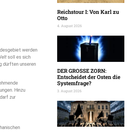
Reichstour I: Von Karl zu
Otto
4. August 2026
undesgebiet werden
elt
soll es sich
g dürften unseren
DER GROSSE ZORN:
Entscheidet der Osten die
Systemfrage?
unehmende
ungen. Hinzu
3. August 2026
darf zur
ghanischen