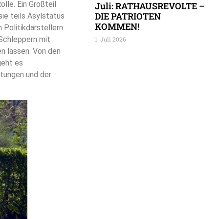
lle. Ein Großteil
Juli: RATHAUSREVOLTE –
DIE PATRIOTEN
ie teils Asylstatus
KOMMEN!
n Politikdarstellern
n Schleppern mit
1. Juli 2026
en lassen. Von den
geht es
stungen und der