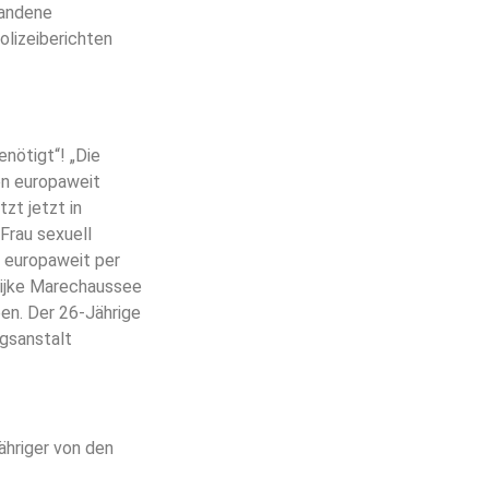
handene
Polizeiberichten
nötigt“! „Die
en europaweit
zt jetzt in
Frau sexuell
 europaweit per
lijke Marechaussee
en. Der 26-Jährige
gsanstalt
ähriger von den