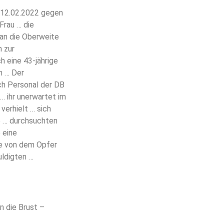
„12.02.2022 gegen
 Frau … die
 an die Oberweite
 zur
h eine 43-jährige
n … Der
ch Personal der DB
… ihr unerwartet im
verhielt … sich
e … durchsuchten
 eine
ie von dem Opfer
uldigten …
n die Brust –