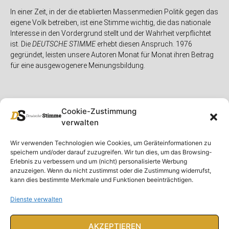
In einer Zeit, in der die etablierten Massenmedien Politik gegen das
eigene Volk betreiben, ist eine Stimme wichtig, die das nationale
Interesse in den Vordergrund stellt und der Wahrheit verpflichtet
ist. Die
DEUTSCHE STIMME
erhebt diesen Anspruch. 1976
gegründet, leisten unsere Autoren Monat für Monat ihren Beitrag
für eine ausgewogenere Meinungsbildung.
Cookie-Zustimmung
verwalten
Unser Magazin
Rubriken
Rechtliches
Wir verwenden Technologien wie Cookies, um Geräteinformationen zu
speichern und/oder darauf zuzugreifen. Wir tun dies, um das Browsing-
Spenden
Deutschland
Rechtliche Hinweise
Erlebnis zu verbessern und um (nicht) personalisierte Werbung
anzuzeigen. Wenn du nicht zustimmst oder die Zustimmung widerrufst,
Ausgaben
Ausland
Impressum
kann dies bestimmte Merkmale und Funktionen beeinträchtigen.
DS-TV
Gespräch
Datenschutzerklärung
Abonnieren
Opposition
Dienste verwalten
Rundbrief
Panorama
Über uns
Feuilleton
AKZEPTIEREN