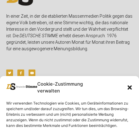
In einer Zeit, in der die etablierten Massenmedien Politik gegen das
eigene Volk betreiben, ist eine Stimme wichtig, die das nationale
Interesse in den Vordergrund stellt und der Wahrheit verpflichtet
ist. Die
DEUTSCHE STIMME
erhebt diesen Anspruch. 1976
gegründet, leisten unsere Autoren Monat für Monat ihren Beitrag
für eine ausgewogenere Meinungsbildung.
Cookie-Zustimmung
verwalten
Unser Magazin
Rubriken
Rechtliches
Wir verwenden Technologien wie Cookies, um Geräteinformationen zu
Spenden
Deutschland
Rechtliche Hinweise
speichern und/oder darauf zuzugreifen. Wir tun dies, um das Browsing-
Ausgaben
Ausland
Impressum
Erlebnis zu verbessern und um (nicht) personalisierte Werbung
anzuzeigen. Wenn du nicht zustimmst oder die Zustimmung widerrufst,
DS-TV
Gespräch
Datenschutzerklärung
kann dies bestimmte Merkmale und Funktionen beeinträchtigen.
Abonnieren
Opposition
Rundbrief
Panorama