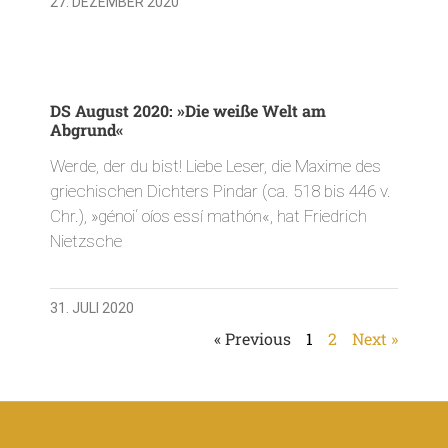
27. DEZEMBER 2020
DS August 2020: »Die weiße Welt am
Abgrund«
Werde, der du bist! Liebe Leser, die Maxime des
griechischen Dichters Pindar (ca. 518 bis 446 v.
Chr.), »génoi‘ oíos essí mathón«, hat Friedrich
Nietzsche
31. JULI 2020
« Previous
1
2
Next »