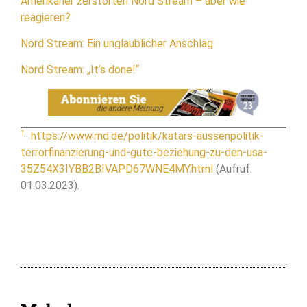
Amerikaner zerstörten Nord Stream – aber wie
reagieren?
Nord Stream: Ein unglaublicher Anschlag
Nord Stream: „It’s done!“
1
https://www.rnd.de/politik/katars-aussenpolitik-
terrorfinanzierung-und-gute-beziehung-zu-den-usa-
35Z54X3IYBB2BIVAPD67WNE4MY.html
(Aufruf:
01.03.2023).