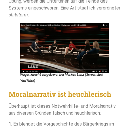
Übung, werden die Untertanen auf die Feinde des
Systems eingeschworen. Eine Art staatlich verordneter
shitstorm
.
Wagenknecht eingekreist bei
Markus Lanz
(Screenshot
YouTube)
Moralnarrativ ist heuchlerisch
Überhaupt ist dieses Notwehrhilfe- und Moralnarrativ
aus diversen Gründen falsch und heuchlerisch:
1. Es blendet die Vorgeschichte des Bürgerkriegs im