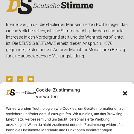
In einer Zeit, in der die etablierten Massenmedien Politik gegen das
eigene Volk betreiben, ist eine Stimme wichtig, die das nationale
Interesse in den Vordergrund stellt und der Wahrheit verpflichtet
ist. Die
DEUTSCHE STIMME
erhebt diesen Anspruch. 1976
gegründet, leisten unsere Autoren Monat für Monat ihren Beitrag
für eine ausgewogenere Meinungsbildung.
Cookie-Zustimmung
verwalten
Unser Magazin
Rubriken
Rechtliches
Wir verwenden Technologien wie Cookies, um Geräteinformationen zu
Spenden
Deutschland
Rechtliche Hinweise
speichern und/oder darauf zuzugreifen. Wir tun dies, um das Browsing-
Ausgaben
Ausland
Impressum
Erlebnis zu verbessern und um (nicht) personalisierte Werbung
anzuzeigen. Wenn du nicht zustimmst oder die Zustimmung widerrufst,
DS-TV
Gespräch
Datenschutzerklärung
kann dies bestimmte Merkmale und Funktionen beeinträchtigen.
Abonnieren
Opposition