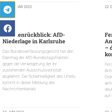
18. FEBRUAR 2023
22.
Wochenrückblick: AfD-
Fe
Niederlage in Karlsruhe
An
– 
Das Bundesverfassungsgericht hat den
ko
Eilantrag der AfD-Bundestagsfraktion
gegen die Verweigerung der ihr
Fer
zustehenden Ausschussvorsitze
Ant
abgelehnt. Die Scheinheiligkeit des Urteils
Disk
kommt in dieser Meldung des
akti
Nachrichtenkanals
deu
auf 