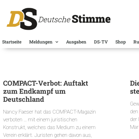
Startseite
Meldungen
Ausgaben
DS-TV
Shop
Ru
COMPACT-Verbot: Auftakt
Di
zum Endkampf um
st
Deutschland
Gewi
den
Nancy Faeser hat das COMPACT-Magazin
der 
verboten … mit einem juristischen
Mar
Konstrukt, welches das Medium zu einem
Verein erklärt. Juristen gehen davon aus,