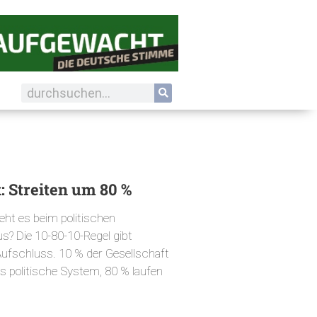
k: Streiten um 80 %
ht es beim politischen
s? Die 10-80-10-Regel gibt
ufschluss. 10 % der Gesellschaft
s politische System, 80 % laufen