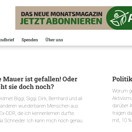
ndbrief
Spenden
Über uns
e Mauer ist gefallen! Oder
Politi
eht sie doch noch?
Worum ge
Aktivismu
dmet Biggi, Siggi, Dirk, Bernhard und all
darüber A
 anderen wunderbaren Menschen aus
tragen da
Ex-DDR, die ich kennenlernen durfte.
mit, 10 %
ia Schneider Ich kann mich noch genau