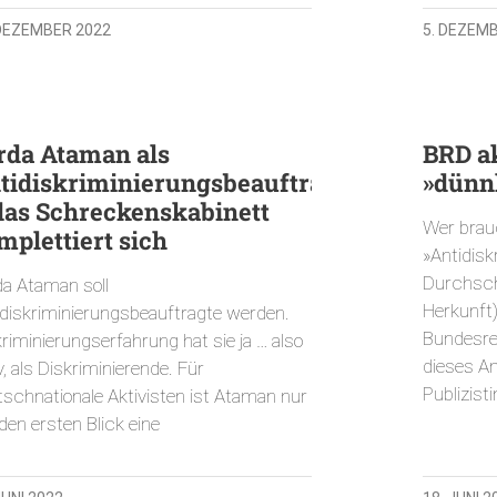
 DEZEMBER 2022
5. DEZEM
rda Ataman als
BRD ak
tidiskriminierungsbeauftragte
»dünn
das Schreckenskabinett
Wer brauc
mplettiert sich
»Antidisk
Durchsch
da Ataman soll
Herkunft)
idiskriminierungsbeauftragte werden.
Bundesre
riminierungserfahrung hat sie ja … also
dieses Am
v, als Diskriminierende. Für
Publizisti
tschnationale Aktivisten ist Ataman nur
den ersten Blick eine