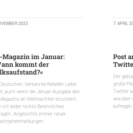
NOVEMBER 2023
7. APRIL 2
-Magazin im Januar:
Post a
ann kommt der
Twitte
lksaufstand?«
Der gebür
große Plä
 Deutschen: Verkannte Rebellen Liebe
Twitter w
er, auch wenn die Januar-Ausgabe des
worüber 
Magazins an Weihnachten erscheint,
aufregen.
 ich leider nichts Besinnliches
tragen. Angesichts immer neuer
astrophenmeldungen