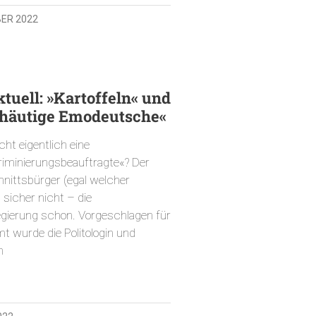
BER 2022
tuell: »Kartoffeln« und
häutige Emodeutsche«
ht eigentlich eine
riminierungsbeauftragte«? Der
nittsbürger (egal welcher
 sicher nicht – die
gierung schon. Vorgeschlagen für
t wurde die Politologin und
n