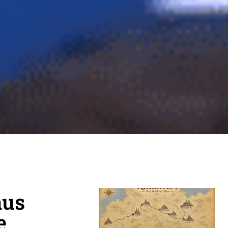
aus
e