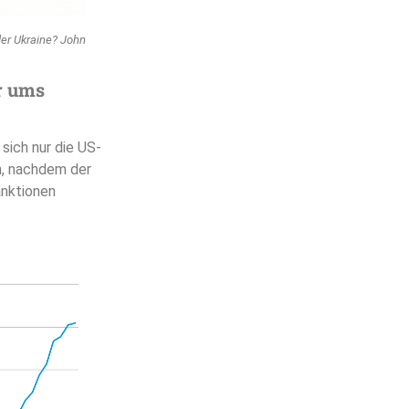
er Ukraine? John
r ums
sich nur die US-
n, nachdem der
anktionen