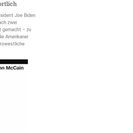
rtlich
äsident Joe Biden
nach zwei
t gemacht – zu
ie Amerikaner
prowestliche