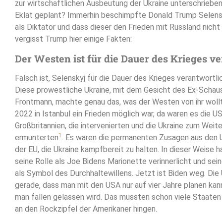
zur wirtschaftlichen Ausbeutung der Ukraine unterschriebe
Eklat geplant? Immerhin beschimpfte Donald Trump Selensk
als Diktator und dass dieser den Frieden mit Russland nicht
vergisst Trump hier einige Fakten:
Der Westen ist für die Dauer des Krieges v
Falsch ist, Selenskyj für die Dauer des Krieges verantwortl
Diese prowestliche Ukraine, mit dem Gesicht des Ex-Schaus
Frontmann, machte genau das, was der Westen von ihr wollte
2022 in Istanbul ein Frieden möglich war, da waren es die U
Großbritannien, die intervenierten und die Ukraine zum Wei
1
ermunterten
. Es waren die permanenten Zusagen aus den
der EU, die Ukraine kampfbereit zu halten. In dieser Weise 
seine Rolle als Joe Bidens Marionette verinnerlicht und sein
als Symbol des Durchhaltewillens. Jetzt ist Biden weg. Die 
gerade, dass man mit den USA nur auf vier Jahre planen kan
man fallen gelassen wird. Das mussten schon viele Staaten 
an den Rockzipfel der Amerikaner hingen.