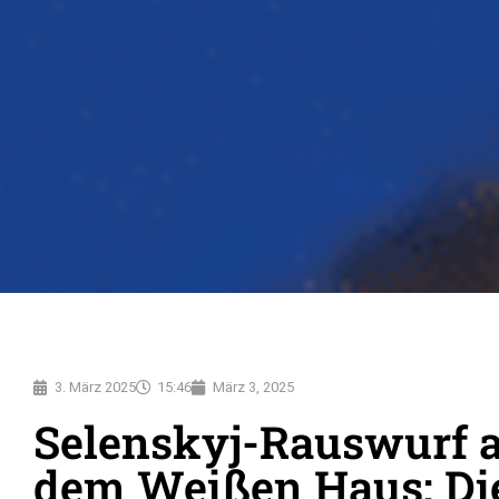
3. März 2025
15:46
März 3, 2025
Selenskyj-Rauswurf 
dem Weißen Haus: Di