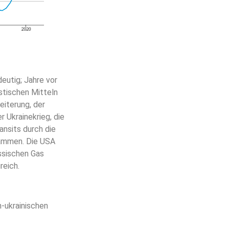
eutig; Jahre vor
istischen Mitteln
iterung, der
 Ukrainekrieg, die
nsits durch die
sammen. Die USA
ssischen Gas
reich.
-ukrainischen