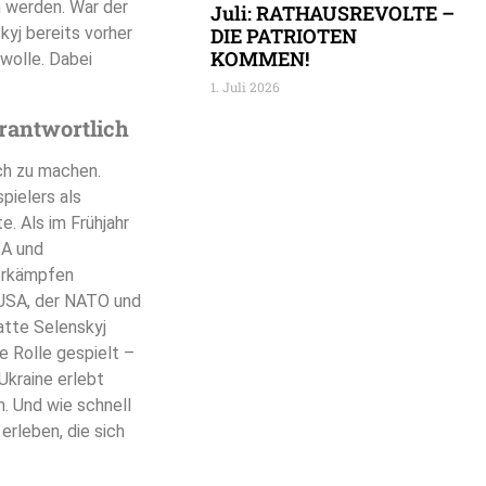
n werden. War der
Juli: RATHAUSREVOLTE –
yj bereits vorher
DIE PATRIOTEN
KOMMEN!
 wolle. Dabei
1. Juli 2026
erantwortlich
ich zu machen.
pielers als
. Als im Frühjahr
SA und
terkämpfen
 USA, der NATO und
hatte Selenskyj
e Rolle gespielt –
Ukraine erlebt
n. Und wie schnell
erleben, die sich