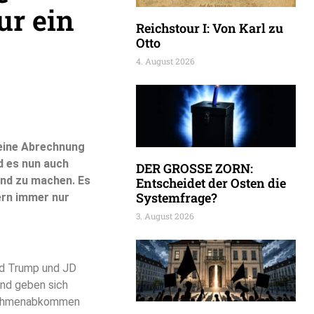
ur ein
Reichstour I: Von Karl zu
Otto
4. August 2026
 eine Abrechnung
d es nun auch
DER GROSSE ZORN:
land zu machen. Es
Entscheidet der Osten die
Systemfrage?
dern immer nur
3. August 2026
ld Trump und JD
nd geben sich
n Rahmenabkommen