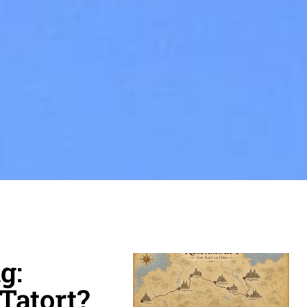
g:
Tatort?