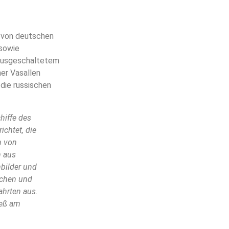
ie von deutschen
 sowie
 ausgeschaltetem
er Vasallen
die russischen
hiffe des
ichtet, die
h von
n aus
nbilder und
schen und
ahrten aus.
ieß am