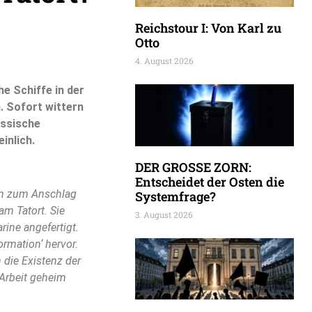
Reichstour I: Von Karl zu
Otto
4. August 2026
he Schiffe in der
. Sofort wittern
ussische
inlich.
DER GROSSE ZORN:
Entscheidet der Osten die
en zum Anschlag
Systemfrage?
am Tatort. Sie
3. August 2026
ine angefertigt.
rmation‘ hervor.
die Existenz der
 Arbeit geheim