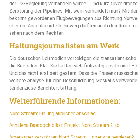
2
der US-Regierung verhandeln würde
. Und kurz zuvor droht
Zerstörung der Pipelines. Mit wem verhandelt man? Mit den
bekannt gewordenen Flugbewegungen aus Richtung Norwe
über die Anschlagsstelle hinweg dürften auch den Russen au
sahen nach dem Rechten.
Haltungsjournalisten am Werk
Die deutschen Leitmedien verteidigen die transatlantische
die Berserker. Klar: Sie hatten sich frühzeitig positioniert –
Und das nicht erst seit gestern. Dass die Präsenz russische
weitere Analyse für eine Beschuldigung Moskaus verwendet
tendenziöse Berichterstattung.
Weiterführende Informationen:
Nord Stream: Ein unglaublicher Anschlag
Annalena Baerbock bläst Projekt Nord Stream 2 ab
Amerikaner zerstörten Nord Stream – aber wie reagieren?