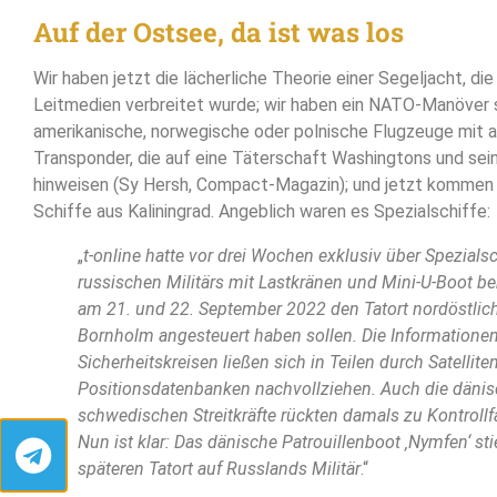
Auf der Ostsee, da ist was los
Wir haben jetzt die lächerliche Theorie einer Segeljacht, d
Leitmedien verbreitet wurde; wir haben ein NATO-Manöver
amerikanische, norwegische oder polnische Flugzeuge mit
Transponder, die auf eine Täterschaft Washingtons und sein
hinweisen (Sy Hersh, Compact-Magazin); und jetzt kommen 
Schiffe aus Kaliningrad. Angeblich waren es Spezialschiffe:
„
t-online hatte vor drei Wochen exklusiv über Spezialsc
russischen Militärs mit Lastkränen und Mini-U-Boot ber
am 21. und 22. September 2022 den Tatort nordöstlic
Bornholm angesteuert haben sollen. Die Informatione
Sicherheitskreisen ließen sich in Teilen durch Satellite
Positionsdatenbanken nachvollziehen. Auch die däni
schwedischen Streitkräfte rückten damals zu Kontrollf
Nun ist klar: Das dänische Patrouillenboot ‚Nymfen‘ st
späteren Tatort auf Russlands Militär
.“