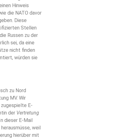
 einen Hinweis
 wie die NATO davor
geben. Diese
fizierten Stellen
 die Russen zu der
ich sei, da eine
tze nicht finden
tiert, würden sie
usch zu Nord
tung MV. Wir
 zugespielte E-
ntin der
Vertretung
 In dieser E-Mail
 herausmüsse, weil
rung hierüber mit