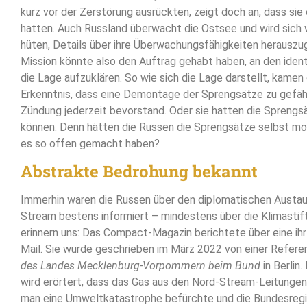
kurz vor der Zerstörung ausrückten, zeigt doch an, dass sie
hatten. Auch Russland überwacht die Ostsee und wird sich
hüten, Details über ihre Überwachungsfähigkeiten herauszu
Mission könnte also den Auftrag gehabt haben, an den identi
die Lage aufzuklären. So wie sich die Lage darstellt, kamen
Erkenntnis, dass eine Demontage der Sprengsätze zu gefährl
Zündung jederzeit bevorstand. Oder sie hatten die Sprengsä
können. Denn hätten die Russen die Sprengsätze selbst mon
es so offen gemacht haben?
Abstrakte Bedrohung bekannt
Immerhin waren die Russen über den diplomatischen Austa
Stream bestens informiert – mindestens über die Klimastif
erinnern uns: Das Compact-Magazin berichtete über eine ihr
Mail. Sie wurde geschrieben im März 2022 von einer Refere
des Landes Mecklenburg-Vorpommern beim Bund
in Berlin.
wird erörtert, dass das Gas aus den Nord-Stream-Leitungen
man eine Umweltkatastrophe befürchte und die Bundesregie