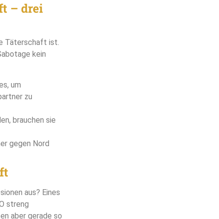
t – drei
e Täterschaft ist.
Sabotage kein
zes, um
artner zu
en, brauchen sie
mer gegen Nord
ft
osionen aus? Eines
TO streng
sen aber gerade so