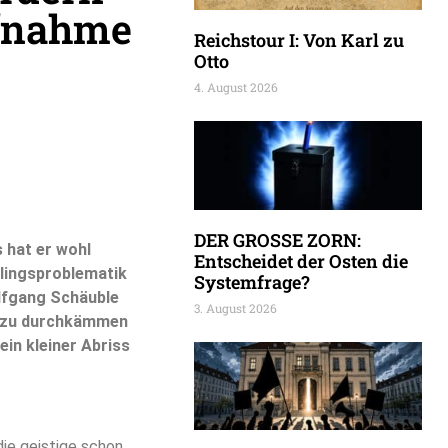
fnahme
Reichstour I: Von Karl zu
Otto
4. August 2026
DER GROSSE ZORN:
 hat er wohl
Entscheidet der Osten die
lingsproblematik
Systemfrage?
lfgang Schäuble
3. August 2026
n zu durchkämmen
ein kleiner Abriss
die geistige schon