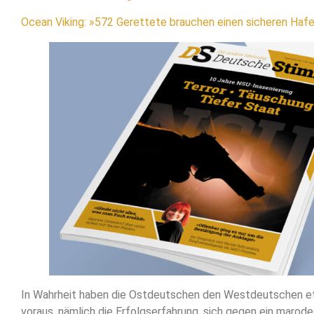
Ocean Viking: »572 Gerettete brauchen einen sicheren Haf
In Wahrheit haben die Ostdeutschen den Westdeutschen e
voraus, nämlich die Erfolgserfahrung, sich gegen ein marod