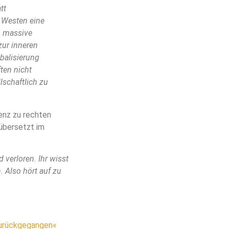
tt
 Westen eine
n massive
zur inneren
balisierung
ften nicht
schaftlich zu
enz zu rechten
übersetzt im
 verloren. Ihr wisst
 Also hört auf zu
zurückgegangen«