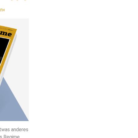
en«
twas anderes
es Regime