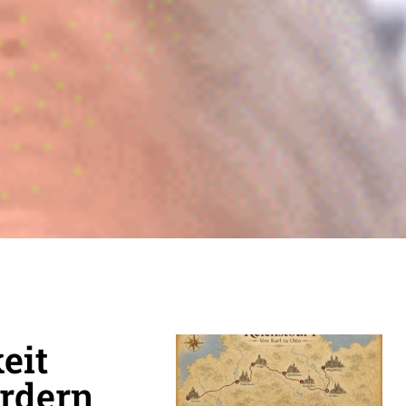
eit
rdern