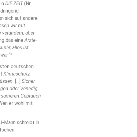
 in
DIE ZEIT
(Nr.
 dringend
on sich auf andere
ssen wir mit
 verändern, aber
ng das eine
Ärzte
-
uper, alles ist
3
 war.“
ssten deutschen
bt Klimaschutz
müssen.
[…]
Sicher
iegen oder Venedig
parsameren Gebrauch
 Wen er wohl mit
CDU-Mann schreibt in
tschen: