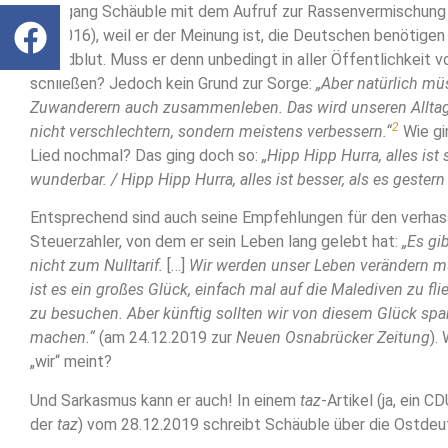
Wolfgang Schäuble mit dem Aufruf zur Rassenvermischung
25/2016), weil er der Meinung ist, die Deutschen benötigen
Fremdblut. Muss er denn unbedingt in aller Öffentlichkeit v
schließen? Jedoch kein Grund zur Sorge:
„Aber natürlich mü
Zuwanderern auch zusammenleben. Das wird unseren Alltag
2
nicht verschlechtern, sondern meistens verbessern.“
Wie gi
Lied nochmal? Das ging doch so:
„Hipp Hipp Hurra, alles ist s
wunderbar. / Hipp Hipp Hurra, alles ist besser, als es gestern
Entsprechend sind auch seine Empfehlungen für den verha
Steuerzahler, von dem er sein Leben lang gelebt hat:
„Es gi
nicht zum Nulltarif.
[…]
Wir werden unser Leben verändern 
ist es ein großes Glück, einfach mal auf die Malediven zu fl
zu besuchen. Aber künftig sollten wir von diesem Glück s
machen.“
(am 24.12.2019 zur
Neuen Osnabrücker Zeitung
).
„wir“ meint?
Und Sarkasmus kann er auch! In einem
taz
-Artikel (ja, ein 
der
taz
) vom 28.12.2019 schreibt Schäuble über die Ostdeu