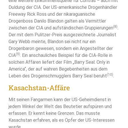
eine weitere Einkommensquelle für Contras – auch mit
Duldung der CIA. Der US-amerikanische Drogenhändler
Freeway Rick Ross und der nikaraguanische
Drogenboss Danilo Blandon galten als Vermittler
(8)
zwischen der CIA und aufständischen Gruppierungen
.
Der mit dem Pulitzer-Preis ausgezeichnete Journalist
Gary Webb meinte, Blandon sei nicht nur ein
Drogenbaron gewesen, sondern ein Angestellter der
(9)
CIA
. Ein anschauliches Beispiel für die CIA-Rolle in
solchen Affären liefert der Film „Barry Seal: Only in
America“, der auf wahren Begebenheiten aus dem
(10)
Leben des Drogenschmugglers Barry Seal beruht
.
Kasachstan-Affäre
Mit seinen Fangarmen kann der US-Geheimdienst in
jedem Winkel der Welt das Beutetier aufspüren und
erfassen. Er kennt keine Grenzen. Das musste
Kasachstan erfahren, als es Opfer der US-Interessen
wurde.