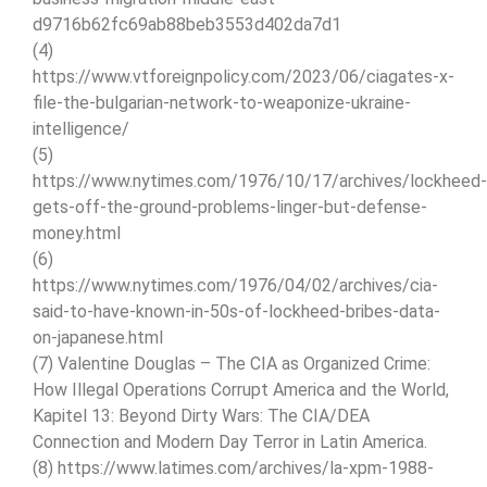
d9716b62fc69ab88beb3553d402da7d1
(4)
https://www.vtforeignpolicy.com/2023/06/ciagates-x-
file-the-bulgarian-network-to-weaponize-ukraine-
intelligence/
(5)
https://www.nytimes.com/1976/10/17/archives/lockheed-
gets-off-the-ground-problems-linger-but-defense-
money.html
(6)
https://www.nytimes.com/1976/04/02/archives/cia-
said-to-have-known-in-50s-of-lockheed-bribes-data-
on-japanese.html
(7) Valentine Douglas – The CIA as Organized Crime:
How Illegal Operations Corrupt America and the World,
Kapitel 13: Beyond Dirty Wars: The CIA/DEA
Connection and Modern Day Terror in Latin America.
(8) https://www.latimes.com/archives/la-xpm-1988-