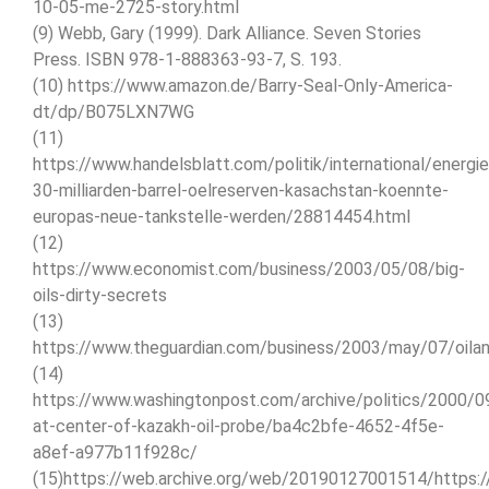
10-05-me-2725-story.html
(9) Webb, Gary (1999). Dark Alliance. Seven Stories
Press. ISBN 978-1-888363-93-7, S. 193.
(10) https://www.amazon.de/Barry-Seal-Only-America-
dt/dp/B075LXN7WG
(11)
https://www.handelsblatt.com/politik/international/energie
30-milliarden-barrel-oelreserven-kasachstan-koennte-
europas-neue-tankstelle-werden/28814454.html
(12)
https://www.economist.com/business/2003/05/08/big-
oils-dirty-secrets
(13)
https://www.theguardian.com/business/2003/may/07/oila
(14)
https://www.washingtonpost.com/archive/politics/2000/0
at-center-of-kazakh-oil-probe/ba4c2bfe-4652-4f5e-
a8ef-a977b11f928c/
(15)https://web.archive.org/web/20190127001514/https: