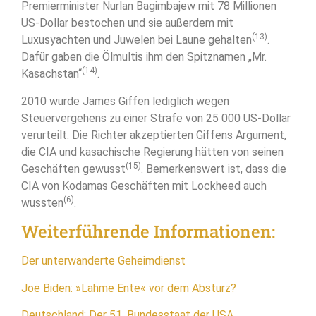
Premierminister Nurlan Bagimbajew mit 78 Millionen
US-Dollar bestochen und sie außerdem mit
(13)
Luxusyachten und Juwelen bei Laune gehalten
.
Dafür gaben die Ölmultis ihm den Spitznamen „Mr.
(14)
Kasachstan“
.
2010 wurde James Giffen lediglich wegen
Steuervergehens zu einer Strafe von 25 000 US-Dollar
verurteilt. Die Richter akzeptierten Giffens Argument,
die CIA und kasachische Regierung hätten von seinen
(15)
Geschäften gewusst
. Bemerkenswert ist, dass die
CIA von Kodamas Geschäften mit Lockheed auch
(6)
wussten
.
Weiterführende Informationen:
Der unterwanderte Geheimdienst
Joe Biden: »Lahme Ente« vor dem Absturz?
Deutschland: Der 51. Bundesstaat der USA