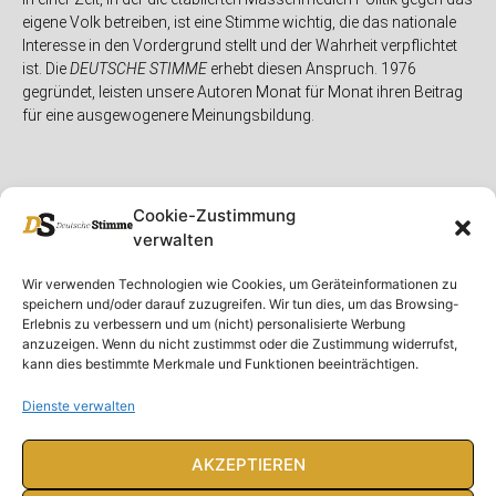
eigene Volk betreiben, ist eine Stimme wichtig, die das nationale
Interesse in den Vordergrund stellt und der Wahrheit verpflichtet
ist. Die
DEUTSCHE STIMME
erhebt diesen Anspruch. 1976
gegründet, leisten unsere Autoren Monat für Monat ihren Beitrag
für eine ausgewogenere Meinungsbildung.
Cookie-Zustimmung
verwalten
Unser Magazin
Rubriken
Rechtliches
Wir verwenden Technologien wie Cookies, um Geräteinformationen zu
speichern und/oder darauf zuzugreifen. Wir tun dies, um das Browsing-
Spenden
Deutschland
Rechtliche Hinweise
Erlebnis zu verbessern und um (nicht) personalisierte Werbung
anzuzeigen. Wenn du nicht zustimmst oder die Zustimmung widerrufst,
Ausgaben
Ausland
Impressum
kann dies bestimmte Merkmale und Funktionen beeinträchtigen.
DS-TV
Gespräch
Datenschutzerklärung
Abonnieren
Opposition
Dienste verwalten
Rundbrief
Panorama
Über uns
Feuilleton
AKZEPTIEREN
Intern