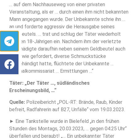
… auf dem Nachhauseweg von einer privaten
Veranstaltung, als er … durch einen ihm nicht bekannten
Mann angegangen wurde. Der Unbekannte schrie ihn …
an und forderte aggressiv die Herausgabe seines
Geldbeutels. … trat und schlug der Täter wiederholt
auf den 18-Jährigen ein. Nachdem ihm der verletzte
Geschädigte daraufhin neben seinem Geldbeutel auch
noch, wie gefordert, diverse Schmuckstücke
ausgehändigt hatte, flüchtete der Unbekannte …
Kriminalkommissariat … Ermittlungen …“
Täter: „Der Täter …, südländisches
Erscheinungsbild, …“
Quelle:
Polizeibericht „POL-RT: Brände, Raub, Kinder
befreit, Radfahrerin auf B27, Unfälle“ vom 19.03.2023.
► Eine Tankstelle wurde in Bielefeld „in den frühen
Stunden des Montags, 20.03.2023, … gegen 04:25 Uhr“
überfallen und beraubt! „… Ein unbekannter Täter