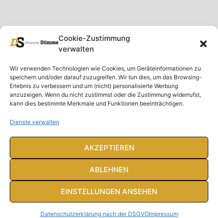
Cookie-Zustimmung
verwalten
Unser Magazin
Rubriken
Rechtliches
Wir verwenden Technologien wie Cookies, um Geräteinformationen zu
speichern und/oder darauf zuzugreifen. Wir tun dies, um das Browsing-
Spenden
Deutschland
Rechtliche Hinweise
Erlebnis zu verbessern und um (nicht) personalisierte Werbung
anzuzeigen. Wenn du nicht zustimmst oder die Zustimmung widerrufst,
Ausgaben
Ausland
Impressum
kann dies bestimmte Merkmale und Funktionen beeinträchtigen.
DS-TV
Gespräch
Datenschutzerklärung
Abonnieren
Opposition
Dienste verwalten
Rundbrief
Panorama
Über uns
Feuilleton
AKZEPTIEREN
Intern
ABLEHNEN
EINSTELLUNGEN ANSEHEN
© Deutsche Stimme 2020. Alle Rechte vorbehalten
Datenschutzerklärung nach der DSGVO
Impressum