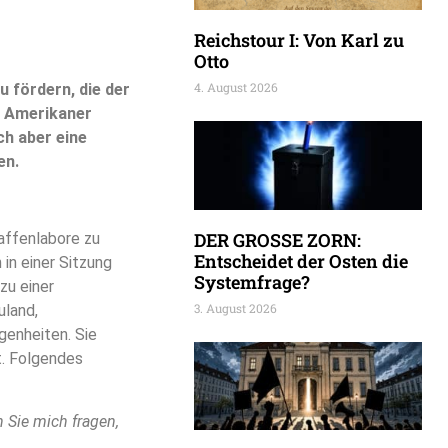
Reichstour I: Von Karl zu
Otto
4. August 2026
u fördern, die der
e Amerikaner
ch aber eine
en.
DER GROSSE ZORN:
affenlabore zu
Entscheidet der Osten die
 in einer Sitzung
Systemfrage?
zu einer
3. August 2026
uland,
genheiten. Sie
. Folgendes
 Sie mich fragen,