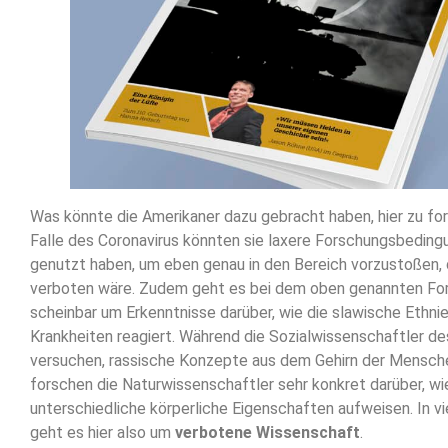
Was könnte die Amerikaner dazu gebracht haben, hier zu fo
Falle des Coronavirus könnten sie laxere Forschungsbeding
genutzt haben, um eben genau in den Bereich vorzustoßen, 
verboten wäre. Zudem geht es bei dem oben genannten F
scheinbar um Erkenntnisse darüber, wie die slawische Ethn
Krankheiten reagiert. Während die Sozialwissenschaftler d
versuchen, rassische Konzepte aus dem Gehirn der Mensch
forschen die Naturwissenschaftler sehr konkret darüber, wi
unterschiedliche körperliche Eigenschaften aufweisen. In vie
geht es hier also um
verbotene Wissenschaft
.