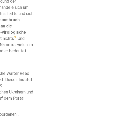
igung der
 handele sich um
nis hätte und sich
gsausbruch
au die
-virologische
3
t nichts
. Und
 Name ist vielen im
nd er bedeutet
sche Walter Reed
t. Dieses Institut
S-
chen Ukrainern und
auf dem Portal
8
erborgenen
.