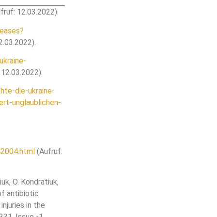
fruf: 12.03.2022).
leases?
2.03.2022).
ukraine-
 12.03.2022).
hte-die-ukraine-
rt-unglaublichen-
42004.html
(Aufruf:
iuk, O. Kondratiuk,
f antibiotic
njuries in the
31, Issue -1,