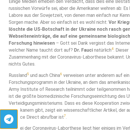
Einige Medien erheben den Verdacht, dass dies eine Bestät
russischen Vorwürfe sei, aber die Amerikaner wehren ab: Es
Labore aus der Sowjetzeit, von denen man einfach nur Kennt
Sorgen mache. Aber so einfach ist es wohl nicht:
Vor Krie
löschte die US-Botschaft in der Ukraine noch rasch gen
Webseiteneinträge, die auf eine gemeinsame biologisch
Forschung hinwiesen
– Gott sei Dank vergisst das Interne
4
welcher Name taucht dort auf?
Dr. Fauci
natürlich
. Dieser
Zusammenhang mit der Coronavirus-Laborthese bekannt. U
nichts Gutes.
5
6
Russland
und auch China
verweisen unter anderem auf ein
Forschungsprogramm in der Ukraine, an dem das amerikani
Army Institute of Research teilnimmt oder teilgenommen ha
ist die größte biomedizinische Forschungseinrichtung des U
Verteidigungsministeriums. Dass es diese Kooperation zwis
Amerikanern gibt, zeigt ein wissenschaftlicher Artikel, der 
7
Science Direct abrufbar ist
.
Wie bei der Coronavirus-Laborthese liegt hier einiges im V