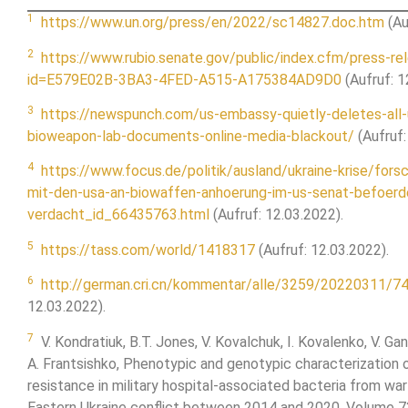
1
https://www.un.org/press/en/2022/sc14827.doc.htm
(Au
2
https://www.rubio.senate.gov/public/index.cfm/press-re
id=E579E02B-3BA3-4FED-A515-A175384AD9D0
(Aufruf: 1
3
https://newspunch.com/us-embassy-quietly-deletes-all-
bioweapon-lab-documents-online-media-blackout/
(Aufruf:
4
https://www.focus.de/politik/ausland/ukraine-krise/forsc
mit-den-usa-an-biowaffen-anhoerung-im-us-senat-befoerde
verdacht_id_66435763.html
(Aufruf: 12.03.2022).
5
https://tass.com/world/1418317
(Aufruf: 12.03.2022).
6
http://german.cri.cn/kommentar/alle/3259/20220311/7
12.03.2022).
7
V. Kondratiuk, B.T. Jones, V. Kovalchuk, I. Kovalenko, V. Gan
A. Frantsishko, Phenotypic and genotypic characterization o
resistance in military hospital-associated bacteria from war i
Eastern Ukraine conflict between 2014 and 2020, Volume 73