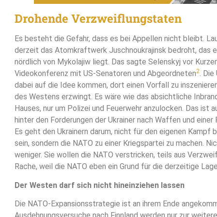
Drohende Verzweiflungstaten
Es besteht die Gefahr, dass es bei Appellen nicht bleibt. La
derzeit das Atomkraftwerk Juschnoukrajinsk bedroht, das 
nördlich von Mykolajiw liegt. Das sagte Selenskyj vor Kurzem
2
Videokonferenz mit US-Senatoren und Abgeordneten
. Die
dabei auf die Idee kommen, dort einen Vorfall zu inszenieren
des Westens erzwingt. Es wäre wie das absichtliche Inbran
Hauses, nur um Polizei und Feuerwehr anzulocken. Das ist a
hinter den Forderungen der Ukrainer nach Waffen und einer
Es geht den Ukrainern darum, nicht für den eigenen Kampf 
sein, sondern die NATO zu einer Kriegspartei zu machen. Nic
weniger. Sie wollen die NATO verstricken, teils aus Verzweifl
Rache, weil die NATO eben ein Grund für die derzeitige Lage 
Der Westen darf sich nicht hineinziehen lassen
Die NATO-Expansionsstrategie ist an ihrem Ende angekom
Ausdehnungsversuche nach Finnland werden nur zur weitere