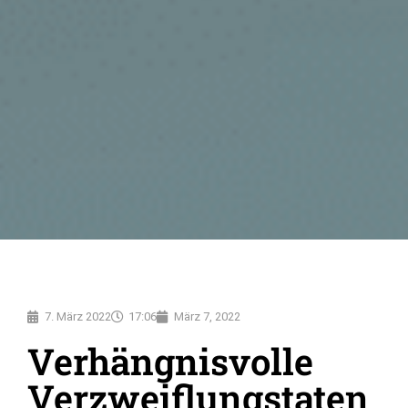
7. März 2022
17:06
März 7, 2022
Verhängnisvolle
Verzweiflungstaten