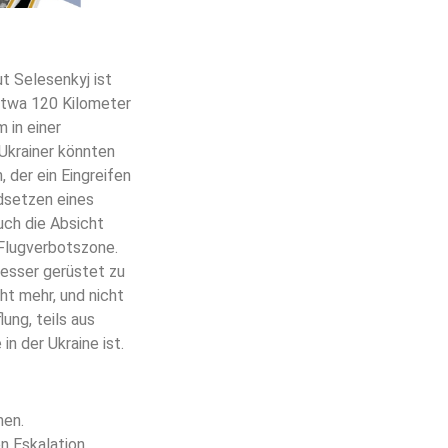
ut Selesenkyj ist
etwa 120 Kilometer
 in einer
 Ukrainer könnten
, der ein Eingreifen
dsetzen eines
uch die Absicht
 Flugverbotszone.
besser gerüstet zu
ht mehr, und nicht
ung, teils aus
in der Ukraine ist.
men.
n Eskalation