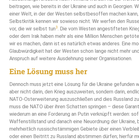
beitragen, wie bereits in der Ukraine und auch in Georgien. Wi
einer Welt, in der der Westen selbstbesoffen machen kann, 
Selbstkritik kennen wir sowieso nicht. Wir werfen den Russ
3
vor, die wir selbst tun
. Die vom Westen angestifteten Krieg
oder dem Irak haben mehr als eine Million Menschen getötet
wir es machen, dann ist es natürlich etwas anderes. Eine mo
Glaubwürdigkeit hat der Westen schon lange nicht mehr und
Anspruch auf weitere Ausdehnung seiner Organisationen.
Eine Lösung muss her
Dennoch muss jetzt eine Lösung für die Ukraine gefunden 
aber nicht darin, den Krieg auszuweiten, sondern darin, endli
NATO-Osterweiterung auszuschließen und dies Russland zu 
muss die NATO über ihren Schatten springen – diese Garan
wiederum an eine Forderung an Putin verknüpft werden: sof
Waffenstillstand und danach eine Neuordnung der Ukraine, b
mehrheitlich russischstämmigen Gebiete über einen Verbleib
oder einen Beitritt zu Russland abstimmen dürfen; hierfür 