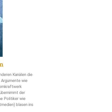
in
nderen Kanälen die
n Argumente wie
tomkraftwerk
 übernimmt der
e Politiker wie
tmedien) blasen ins