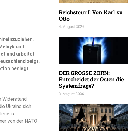
Reichstour I: Von Karl zu
Otto
4. August 2026
hineinzuziehen.
Melnyk und
et und arbeitet
eutschland zeigt,
otion besiegt
DER GROSSE ZORN:
Entscheidet der Osten die
Systemfrage?
3. August 2026
en Widerstand
ie Ukraine sich
iese ist
ainer von der NATO