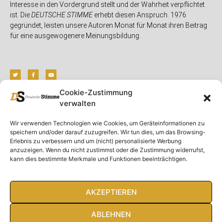
Interesse in den Vordergrund stellt und der Wahrheit verpflichtet
ist. Die
DEUTSCHE STIMME
erhebt diesen Anspruch. 1976
gegründet, leisten unsere Autoren Monat für Monat ihren Beitrag
für eine ausgewogenere Meinungsbildung.
Cookie-Zustimmung
verwalten
Unser Magazin
Rubriken
Rechtliches
Wir verwenden Technologien wie Cookies, um Geräteinformationen zu
Spenden
Deutschland
Rechtliche Hinweise
speichern und/oder darauf zuzugreifen. Wir tun dies, um das Browsing-
Ausgaben
Ausland
Impressum
Erlebnis zu verbessern und um (nicht) personalisierte Werbung
anzuzeigen. Wenn du nicht zustimmst oder die Zustimmung widerrufst,
DS-TV
Gespräch
Datenschutzerklärung
kann dies bestimmte Merkmale und Funktionen beeinträchtigen.
Abonnieren
Opposition
Rundbrief
Panorama
Über uns
Feuilleton
AKZEPTIEREN
Intern
ABLEHNEN