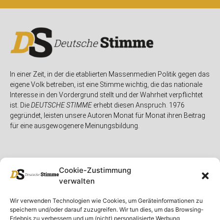
In einer Zeit, in der die etablierten Massenmedien Politik gegen das
eigene Volk betreiben, ist eine Stimme wichtig, die das nationale
Interesse in den Vordergrund stellt und der Wahrheit verpflichtet
ist. Die
DEUTSCHE STIMME
erhebt diesen Anspruch. 1976
gegründet, leisten unsere Autoren Monat für Monat ihren Beitrag
für eine ausgewogenere Meinungsbildung.
Cookie-Zustimmung
verwalten
Unser Magazin
Rubriken
Rechtliches
Wir verwenden Technologien wie Cookies, um Geräteinformationen zu
speichern und/oder darauf zuzugreifen. Wir tun dies, um das Browsing-
Spenden
Deutschland
Rechtliche Hinweise
Erlebnis zu verbessern und um (nicht) personalisierte Werbung