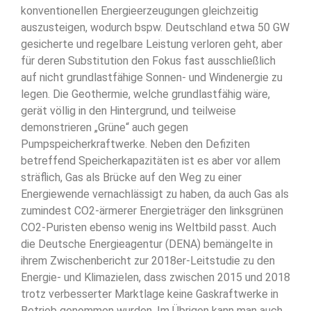
konventionellen Energieerzeugungen gleichzeitig
auszusteigen, wodurch bspw. Deutschland etwa 50 GW
gesicherte und regelbare Leistung verloren geht, aber
für deren Substitution den Fokus fast ausschließlich
auf nicht grundlastfähige Sonnen- und Windenergie zu
legen. Die Geothermie, welche grundlastfähig wäre,
gerät völlig in den Hintergrund, und teilweise
demonstrieren „Grüne“ auch gegen
Pumpspeicherkraftwerke. Neben den Defiziten
betreffend Speicherkapazitäten ist es aber vor allem
sträflich, Gas als Brücke auf den Weg zu einer
Energiewende vernachlässigt zu haben, da auch Gas als
zumindest CO2-ärmerer Energieträger den linksgrünen
CO2-Puristen ebenso wenig ins Weltbild passt. Auch
die Deutsche Energieagentur (DENA) bemängelte in
ihrem Zwischenbericht zur 2018er-Leitstudie zu den
Energie- und Klimazielen, dass zwischen 2015 und 2018
trotz verbesserter Marktlage keine Gaskraftwerke in
Betrieb genommen wurden. Im Übrigen kann man auch