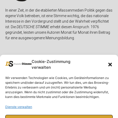
In einer Zeit, in der die etablierten Massenmedien Politik gegen das
eigene Volk betreiben, ist eine Stimme wichtig, die das nationale
Interesse in den Vordergrund stellt und der Wahrheit verpflichtet
ist. Die
DEUTSCHE STIMME
erhebt diesen Anspruch. 1976
gegründet, leisten unsere Autoren Monat für Monat ihren Beitrag
für eine ausgewogenere Meinungsbildung.
Cookie-Zustimmung
verwalten
Unser Magazin
Rubriken
Rechtliches
Wir verwenden Technologien wie Cookies, um Geräteinformationen zu
speichern und/oder darauf zuzugreifen. Wir tun dies, um das Browsing-
Spenden
Deutschland
Rechtliche Hinweise
Erlebnis zu verbessern und um (nicht) personalisierte Werbung
anzuzeigen. Wenn du nicht zustimmst oder die Zustimmung widerrufst,
Ausgaben
Ausland
Impressum
kann dies bestimmte Merkmale und Funktionen beeinträchtigen.
DS-TV
Gespräch
Datenschutzerklärung
Abonnieren
Opposition
Dienste verwalten
Rundbrief
Panorama