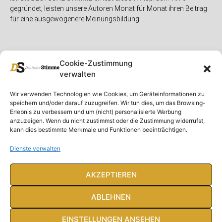
gegründet, leisten unsere Autoren Monat für Monat ihren Beitrag
für eine ausgewogenere Meinungsbildung.
Cookie-Zustimmung
verwalten
Unser Magazin
Rubriken
Rechtliches
Wir verwenden Technologien wie Cookies, um Geräteinformationen zu
speichern und/oder darauf zuzugreifen. Wir tun dies, um das Browsing-
Spenden
Deutschland
Rechtliche Hinweise
Erlebnis zu verbessern und um (nicht) personalisierte Werbung
anzuzeigen. Wenn du nicht zustimmst oder die Zustimmung widerrufst,
Ausgaben
Ausland
Impressum
kann dies bestimmte Merkmale und Funktionen beeinträchtigen.
DS-TV
Gespräch
Datenschutzerklärung
Abonnieren
Opposition
Dienste verwalten
Rundbrief
Panorama
Über uns
Feuilleton
AKZEPTIEREN
Intern
ABLEHNEN
EINSTELLUNGEN ANSEHEN