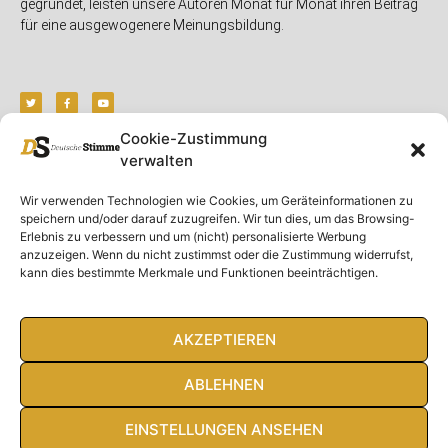
gegründet, leisten unsere Autoren Monat für Monat ihren Beitrag
für eine ausgewogenere Meinungsbildung.
Cookie-Zustimmung
verwalten
Unser Magazin
Rubriken
Rechtliches
Wir verwenden Technologien wie Cookies, um Geräteinformationen zu
Spenden
Deutschland
Rechtliche Hinweise
speichern und/oder darauf zuzugreifen. Wir tun dies, um das Browsing-
Ausgaben
Ausland
Impressum
Erlebnis zu verbessern und um (nicht) personalisierte Werbung
anzuzeigen. Wenn du nicht zustimmst oder die Zustimmung widerrufst,
DS-TV
Gespräch
Datenschutzerklärung
kann dies bestimmte Merkmale und Funktionen beeinträchtigen.
Abonnieren
Opposition
Rundbrief
Panorama
Über uns
Feuilleton
AKZEPTIEREN
Intern
ABLEHNEN
EINSTELLUNGEN ANSEHEN
© Deutsche Stimme 2020. Alle Rechte vorbehalten