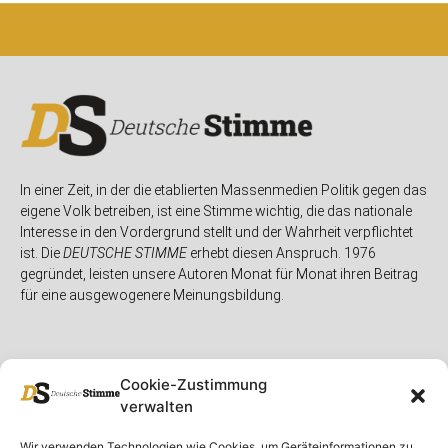
In einer Zeit, in der die etablierten Massenmedien Politik gegen das
eigene Volk betreiben, ist eine Stimme wichtig, die das nationale
Interesse in den Vordergrund stellt und der Wahrheit verpflichtet
ist. Die
DEUTSCHE STIMME
erhebt diesen Anspruch. 1976
gegründet, leisten unsere Autoren Monat für Monat ihren Beitrag
für eine ausgewogenere Meinungsbildung.
Cookie-Zustimmung
verwalten
Unser Magazin
Rubriken
Rechtliches
Wir verwenden Technologien wie Cookies, um Geräteinformationen zu