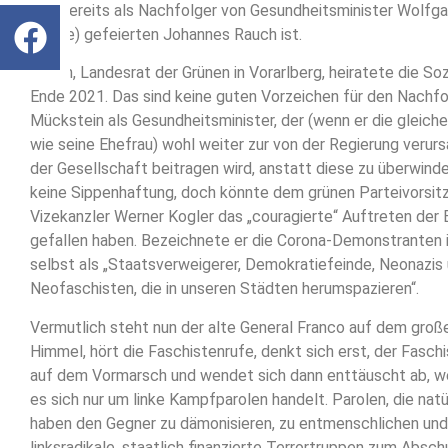
des bereits als Nachfolger von Gesundheitsminister Wolfg
(Grüne) gefeierten Johannes Rauch ist.
Rauch, Landesrat der Grünen in Vorarlberg, heiratete die So
Ende 2021. Das sind keine guten Vorzeichen für den Nachfo
Mückstein als Gesundheitsminister, der (wenn er die gleiche
wie seine Ehefrau) wohl weiter zur von der Regierung verur
der Gesellschaft beitragen wird, anstatt diese zu überwinde
keine Sippenhaftung, doch könnte dem grünen Parteivorsit
Vizekanzler Werner Kogler das „couragierte“ Auftreten der
gefallen haben. Bezeichnete er die Corona-Demonstranten
selbst als „Staatsverweigerer, Demokratiefeinde, Neonazis
Neofaschisten, die in unseren Städten herumspazieren“.
Vermutlich steht nun der alte General Franco auf dem groß
Himmel, hört die Faschistenrufe, denkt sich erst, der Faschi
auf dem Vormarsch und wendet sich dann enttäuscht ab, we
es sich nur um linke Kampfparolen handelt. Parolen, die nat
haben den Gegner zu dämonisieren, zu entmenschlichen und
linksradikale, staatlich finanzierte Terrortruppen zum Absc