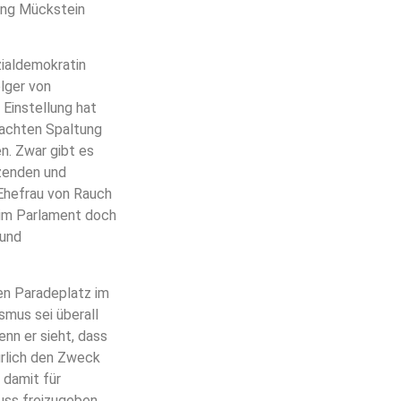
ang Mückstein
zialdemokratin
lger von
 Einstellung hat
sachten Spaltung
n. Zwar gibt es
zenden und
 Ehefrau von Rauch
 im Parlament doch
 und
en Paradeplatz im
smus sei überall
nn er sieht, dass
ürlich den Zweck
 damit für
huss freizugeben.