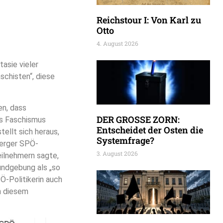
Reichstour I: Von Karl zu
Otto
4. August 2026
asie vieler
aschisten“, diese
en, dass
DER GROSSE ZORN:
es Faschismus
Entscheidet der Osten die
tellt sich heraus,
Systemfrage?
berger SPÖ-
3. August 2026
eilnehmern sagte,
Kundgebung als „so
Ö-Politikerin auch
in diesem