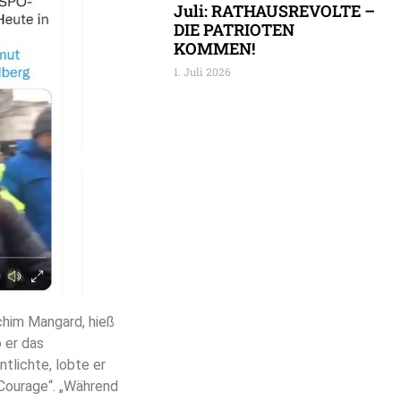
Juli: RATHAUSREVOLTE –
DIE PATRIOTEN
KOMMEN!
1. Juli 2026
chim Mangard, hieß
o er das
tlichte, lobte er
„Courage“. „Während