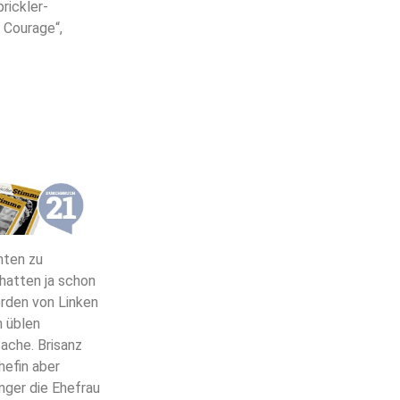
rickler-
 Courage“,
nten zu
 hatten ja schon
erden von Linken
n üblen
ache. Brisanz
efin aber
nger die Ehefrau