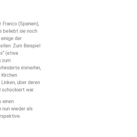
 Franco (Spanien),
e beliebt sie noch
einige der
tellen. Zum Beispiel
es
“ (etwa
g zum
rhinderte immerhin,
 Kirchen
Linken, über deren
 schockiert war.
s einen
n nun wieder als
rspektive.