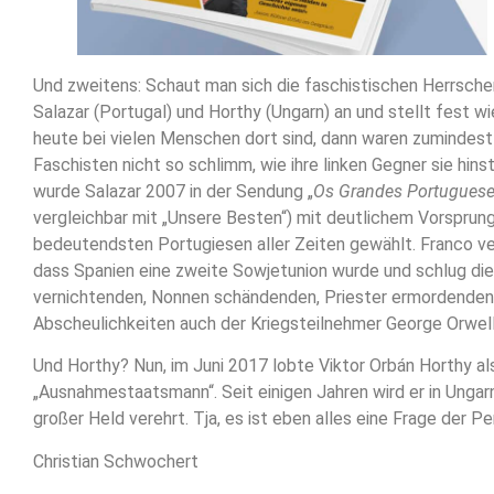
Und zweitens: Schaut man sich die faschistischen Herrscher
Salazar (Portugal) und Horthy (Ungarn) an und stellt fest wi
heute bei vielen Menschen dort sind, dann waren zumindest 
Faschisten nicht so schlimm, wie ihre linken Gegner sie hins
wurde Salazar 2007 in der Sendung „
Os Grandes Portugues
vergleichbar mit „Unsere Besten“) mit deutlichem Vorsprun
bedeutendsten Portugiesen aller Zeiten gewählt. Franco ve
dass Spanien eine zweite Sowjetunion wurde und schlug die
vernichtenden, Nonnen schändenden, Priester ermordenden 
Abscheulichkeiten auch der Kriegsteilnehmer George Orwell
Und Horthy? Nun, im Juni 2017 lobte Viktor Orbán Horthy al
„Ausnahmestaatsmann“. Seit einigen Jahren wird er in Ungar
großer Held verehrt. Tja, es ist eben alles eine Frage der Pe
Christian Schwochert