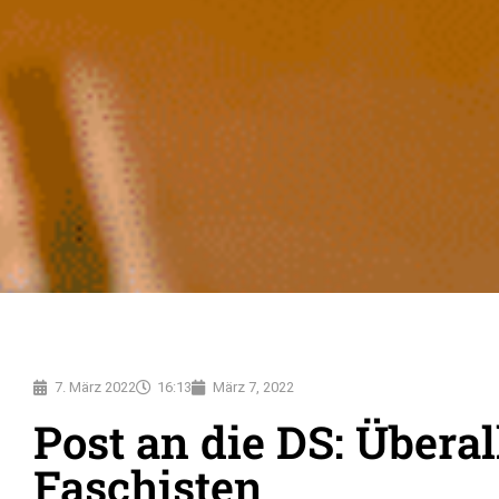
7. März 2022
16:13
März 7, 2022
Post an die DS: Überal
Faschisten