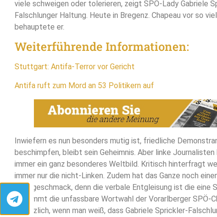
viele schweigen oder tolerieren, zeigt SPÖ-Lady Gabriele Sp
Falschlunger Haltung. Heute in Bregenz. Chapeau vor so viel
behauptete er.
Weiterführende Informationen:
Stuttgart: Antifa-Terror vor Gericht
Antifa ruft zum Mord an 53 Politikern auf
Inwiefern es nun besonders mutig ist, friedliche Demonstra
beschimpfen, bleibt sein Geheimnis. Aber linke Journalisten
immer ein ganz besonderes Weltbild. Kritisch hinterfragt w
immer nur die nicht-Linken. Zudem hat das Ganze noch eine
Nachgeschmack, denn die verbale Entgleisung ist die eine S
bekommt die unfassbare Wortwahl der Vorarlberger SPÖ-Ch
zusätzlich, wenn man weiß, dass Gabriele Sprickler-Falschlu