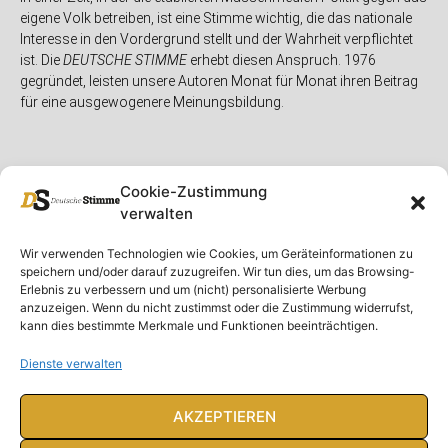
eigene Volk betreiben, ist eine Stimme wichtig, die das nationale
Interesse in den Vordergrund stellt und der Wahrheit verpflichtet
ist. Die
DEUTSCHE STIMME
erhebt diesen Anspruch. 1976
gegründet, leisten unsere Autoren Monat für Monat ihren Beitrag
für eine ausgewogenere Meinungsbildung.
Cookie-Zustimmung
verwalten
Unser Magazin
Rubriken
Rechtliches
Wir verwenden Technologien wie Cookies, um Geräteinformationen zu
speichern und/oder darauf zuzugreifen. Wir tun dies, um das Browsing-
Spenden
Deutschland
Rechtliche Hinweise
Erlebnis zu verbessern und um (nicht) personalisierte Werbung
anzuzeigen. Wenn du nicht zustimmst oder die Zustimmung widerrufst,
Ausgaben
Ausland
Impressum
kann dies bestimmte Merkmale und Funktionen beeinträchtigen.
DS-TV
Gespräch
Datenschutzerklärung
Abonnieren
Opposition
Dienste verwalten
Rundbrief
Panorama
Über uns
Feuilleton
AKZEPTIEREN
Intern