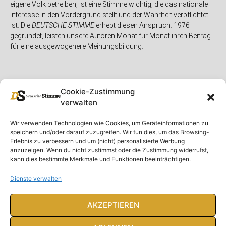
eigene Volk betreiben, ist eine Stimme wichtig, die das nationale
Interesse in den Vordergrund stellt und der Wahrheit verpflichtet
ist. Die
DEUTSCHE STIMME
erhebt diesen Anspruch. 1976
gegründet, leisten unsere Autoren Monat für Monat ihren Beitrag
für eine ausgewogenere Meinungsbildung.
Cookie-Zustimmung
verwalten
Unser Magazin
Rubriken
Rechtliches
Wir verwenden Technologien wie Cookies, um Geräteinformationen zu
speichern und/oder darauf zuzugreifen. Wir tun dies, um das Browsing-
Spenden
Deutschland
Rechtliche Hinweise
Erlebnis zu verbessern und um (nicht) personalisierte Werbung
anzuzeigen. Wenn du nicht zustimmst oder die Zustimmung widerrufst,
Ausgaben
Ausland
Impressum
kann dies bestimmte Merkmale und Funktionen beeinträchtigen.
DS-TV
Gespräch
Datenschutzerklärung
Abonnieren
Opposition
Dienste verwalten
Rundbrief
Panorama
Über uns
Feuilleton
AKZEPTIEREN
Intern