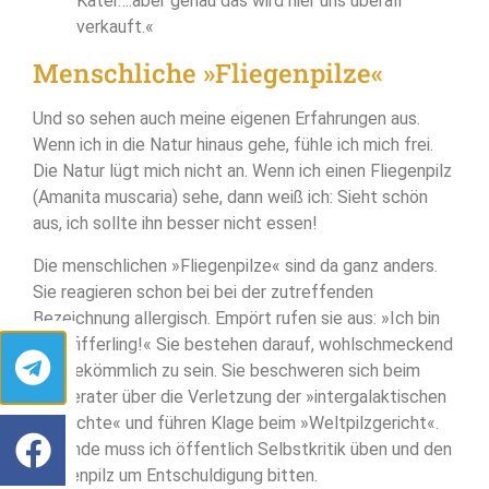
Kater….aber genau das wird hier uns überall
verkauft.«
Menschliche »Fliegenpilze«
Und so sehen auch meine eigenen Erfahrungen aus.
Wenn ich in die Natur hinaus gehe, fühle ich mich frei.
Die Natur lügt mich nicht an. Wenn ich einen Fliegenpilz
(Amanita muscaria) sehe, dann weiß ich: Sieht schön
aus, ich sollte ihn besser nicht essen!
Die menschlichen »Fliegenpilze« sind da ganz anders.
Sie reagieren schon bei bei der zutreffenden
Bezeichnung allergisch. Empört rufen sie aus: »Ich bin
ein Pfifferling!« Sie bestehen darauf, wohlschmeckend
und bekömmlich zu sein. Sie beschweren sich beim
Pilzberater über die Verletzung der »intergalaktischen
Pilzrechte« und führen Klage beim »Weltpilzgericht«.
Am Ende muss ich öffentlich Selbstkritik üben und den
Fliegenpilz um Entschuldigung bitten.