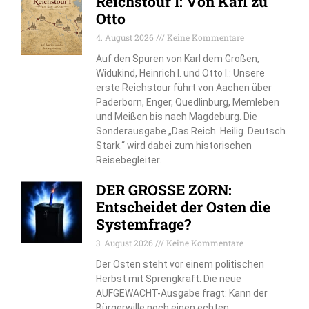
Reichstour I: Von Karl zu
Otto
4. August 2026
Keine Kommentare
Auf den Spuren von Karl dem Großen,
Widukind, Heinrich I. und Otto I.: Unsere
erste Reichstour führt von Aachen über
Paderborn, Enger, Quedlinburg, Memleben
und Meißen bis nach Magdeburg. Die
Sonderausgabe „Das Reich. Heilig. Deutsch.
Stark.“ wird dabei zum historischen
Reisebegleiter.
DER GROSSE ZORN:
Entscheidet der Osten die
Systemfrage?
3. August 2026
Keine Kommentare
Der Osten steht vor einem politischen
Herbst mit Sprengkraft. Die neue
AUFGEWACHT-Ausgabe fragt: Kann der
Bürgerwille noch einen echten