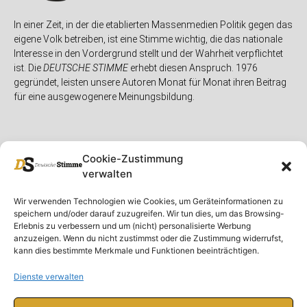
In einer Zeit, in der die etablierten Massenmedien Politik gegen das
eigene Volk betreiben, ist eine Stimme wichtig, die das nationale
Interesse in den Vordergrund stellt und der Wahrheit verpflichtet
ist. Die
DEUTSCHE STIMME
erhebt diesen Anspruch. 1976
gegründet, leisten unsere Autoren Monat für Monat ihren Beitrag
für eine ausgewogenere Meinungsbildung.
Cookie-Zustimmung
verwalten
Unser Magazin
Rubriken
Rechtliches
Wir verwenden Technologien wie Cookies, um Geräteinformationen zu
speichern und/oder darauf zuzugreifen. Wir tun dies, um das Browsing-
Spenden
Deutschland
Rechtliche Hinweise
Erlebnis zu verbessern und um (nicht) personalisierte Werbung
anzuzeigen. Wenn du nicht zustimmst oder die Zustimmung widerrufst,
Ausgaben
Ausland
Impressum
kann dies bestimmte Merkmale und Funktionen beeinträchtigen.
DS-TV
Gespräch
Datenschutzerklärung
Abonnieren
Opposition
Dienste verwalten
Rundbrief
Panorama