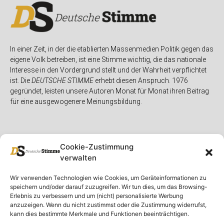
In einer Zeit, in der die etablierten Massenmedien Politik gegen das
eigene Volk betreiben, ist eine Stimme wichtig, die das nationale
Interesse in den Vordergrund stellt und der Wahrheit verpflichtet
ist. Die
DEUTSCHE STIMME
erhebt diesen Anspruch. 1976
gegründet, leisten unsere Autoren Monat für Monat ihren Beitrag
für eine ausgewogenere Meinungsbildung.
Cookie-Zustimmung
verwalten
Unser Magazin
Rubriken
Rechtliches
Wir verwenden Technologien wie Cookies, um Geräteinformationen zu
speichern und/oder darauf zuzugreifen. Wir tun dies, um das Browsing-
Spenden
Deutschland
Rechtliche Hinweise
Erlebnis zu verbessern und um (nicht) personalisierte Werbung
anzuzeigen. Wenn du nicht zustimmst oder die Zustimmung widerrufst,
Ausgaben
Ausland
Impressum
kann dies bestimmte Merkmale und Funktionen beeinträchtigen.
DS-TV
Gespräch
Datenschutzerklärung